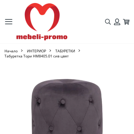
Търсене
Кол
Вход
Начало
ИНТЕРИОР
ТАБУРЕТКИ
Табуретка Тори HM8405.01 сив цвят
Преминете
към
края
на
галерията
на
изображенията