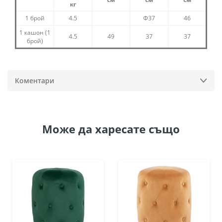
кг
1 брой
4.5
Ф37
46
1 кашон (1
4.5
49
37
37
брой)
Коментари
Може да
харесате също