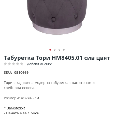
Преминете
Табуретка Тори HM8405.01 сив цвят
към
Добави мнение
Рейтинг:
началото
на
SKU
0510669
галерия
със
Тори е кадифена модерна табуретка с капитонаж и
снимки
сребърна основа.
Размери: Φ37х46 см
* Забележка:
- Цената е за 1 брой.