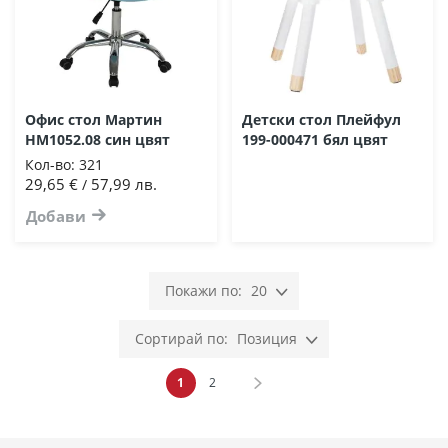
Офис стол Мартин
Детски стол Плейфул
HM1052.08 син цвят
199-000471 бял цвят
Кол-во:
321
29,65 €
57,99 лв.
/
Добави
20
Позиция
Страница
В момента четете страница
Страница
Страница
Напред
1
2