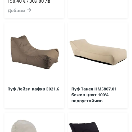
158,40 €
309,80 лв.
/
Добави
Пуф Лейзи кафяв E021.6
Пуф Танея HM5807.01
бежов цвят 100%
водоустойчив