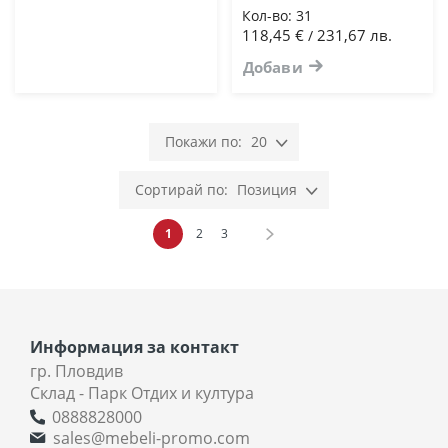
Кол-во:
31
118,45 €
231,67 лв.
/
Добави
20
Позиция
Страница
В момента четете страница
Страница
Страница
Страница
Напред
1
2
3
Информация за контакт
гр. Пловдив
Склад - Парк Отдих и култура
0888828000
sales@mebeli-promo.com