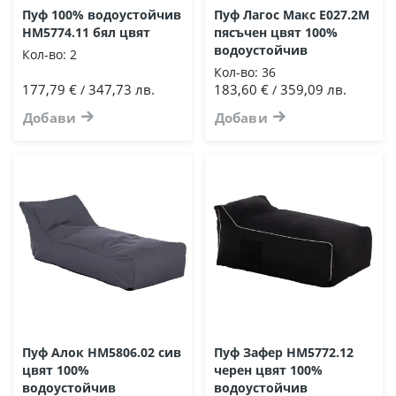
Пуф 100% водоустойчив
Пуф Лагос Макс Ε027.2Μ
HM5774.11 бял цвят
пясъчен цвят 100%
водоустойчив
Кол-во:
2
Кол-во:
36
177,79 €
347,73 лв.
183,60 €
359,09 лв.
/
/
Добави
Добави
Пуф Алок HM5806.02 сив
Пуф Зафер HM5772.12
цвят 100%
черен цвят 100%
водоустойчив
водоустойчив