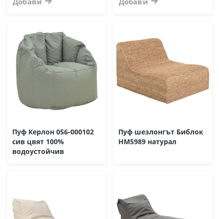
Добави
Добави
Пуф Керлон 056-000102
Пуф шезлонгът Библок
сив цвят 100%
HM5989 натурал
водоустойчив