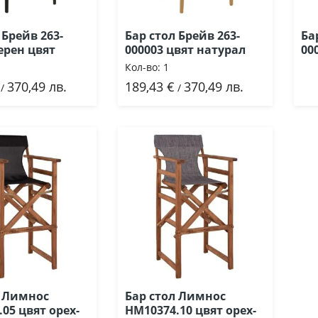
 Брейв 263-
Бар стол Брейв 263-
Ба
ерен цвят
000003 цвят натурал
00
Кол-во:
1
370,49 лв.
189,43 €
370,49 лв.
ави
Добави
/
/
л Лимнос
Бар стол Лимнос
05 цвят орех-
HM10374.10 цвят орех-