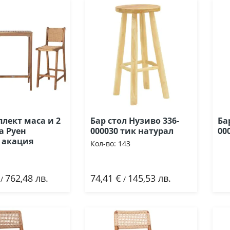
лект маса и 2
Бар стол Нузиво 336-
Ба
а Руен
000030 тик натурал
00
 акация
Кол-во:
143
762,48 лв.
74,41 €
145,53 лв.
ави
Добави
/
/