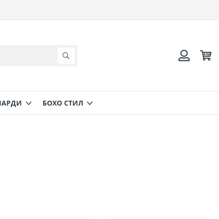
Коли
Търсене
Вход
НАРДИ
БОХО СТИЛ