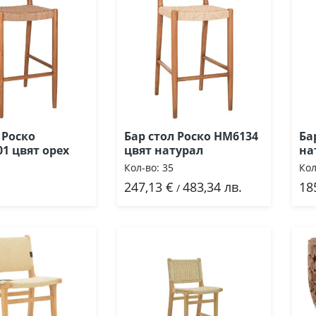
 Роско
Бар стол Роско HM6134
Ба
1 цвят орех
цвят натурал
на
Кол-во:
35
Кол
247,13 €
483,34 лв.
18
Добави
/