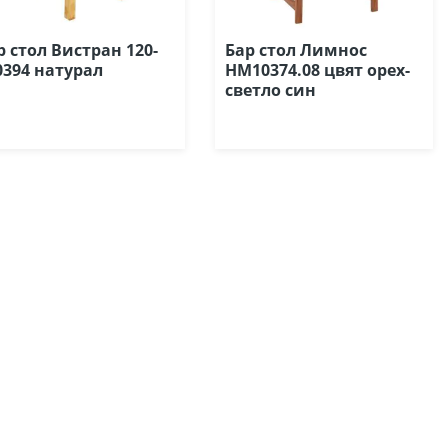
р стол Вистран 120-
Бар стол Лимнос
0394 натурал
HM10374.08 цвят орех-
светло син