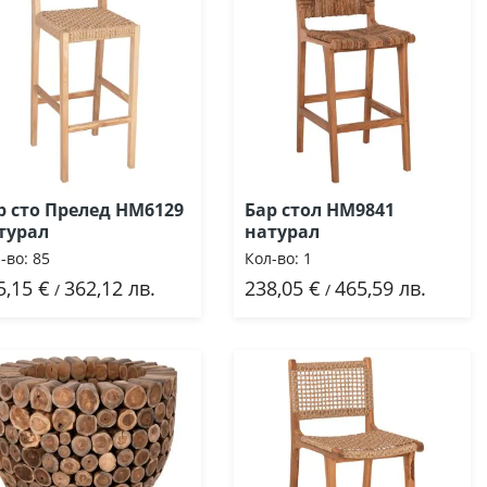
р сто Прелед HM6129
Бар стол HM9841
турал
натурал
-во:
85
Кол-во:
1
5,15 €
362,12 лв.
238,05 €
465,59 лв.
Добави
Добави
/
/