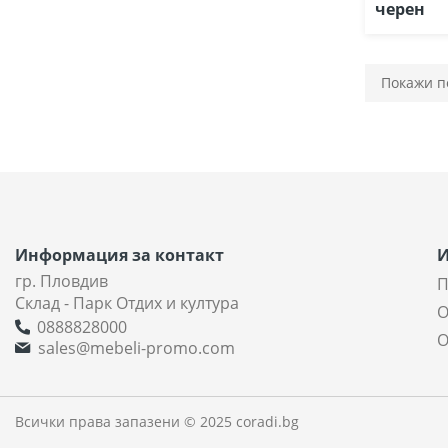
черен
Информация за контакт
гр. Пловдив
П
Склад - Парк Отдих и култура
О
0888828000
О
sales@mebeli-promo.com
Всички права запазени © 2025 coradi.bg