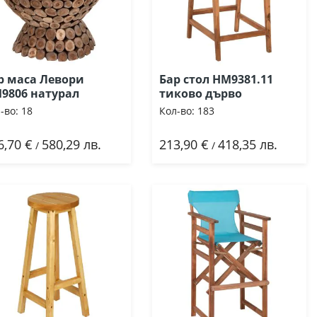
р маса Левори
Бар стол HM9381.11
9806 натурал
тиково дърво
-во:
18
Кол-во:
183
6,70 €
580,29 лв.
213,90 €
418,35 лв.
Добави
Добави
/
/