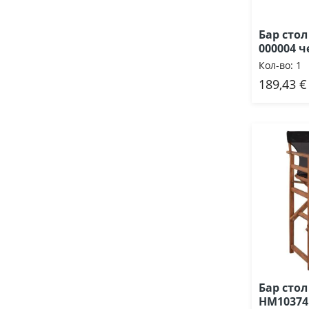
Бар стол
000004 ч
Кол-во:
1
189,43 €
Доб
Бар сто
HM10374.