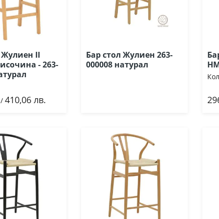
 Жулиен II
Бар стол Жулиен 263-
Ба
исочина - 263-
000008 натурал
HM
атурал
Кол
410,06 лв.
29
ави
/