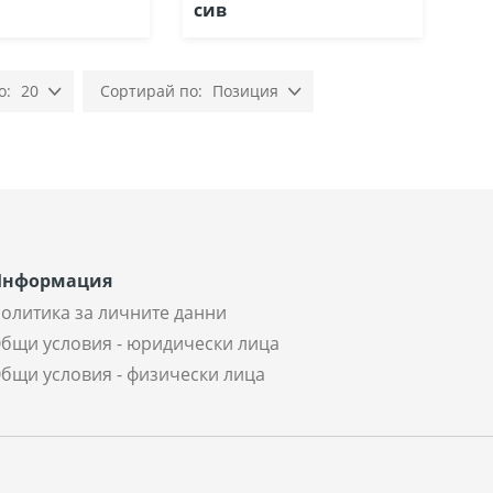
сив
20
Позиция
Настрой
низходяща
посока
Информация
олитика за личните данни
бщи условия - юридически лица
бщи условия - физически лица