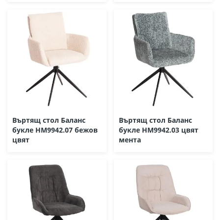
Въртящ стол Баланс
Въртящ стол Баланс
букле HM9942.07 бежов
букле HM9942.03 цвят
цвят
мента