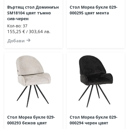
Въртящ стол Доминиън
Стол Мореа букле 029-
SM18104 цвят тъмно
000295 цвят мента
сив-черен
Кол-во:
37
155,25 €
303,64 лв.
/
Добави
Стол Мореа букле 029-
Стол Мореа букле 029-
000293 бежов цвят
000294 черен цвят