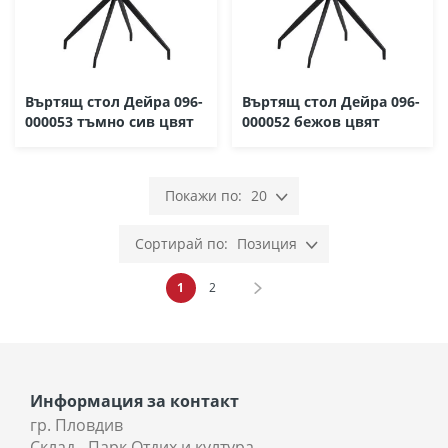
Въртящ стол Дейра 096-
Въртящ стол Дейра 096-
000053 тъмно сив цвят
000052 бежов цвят
20
Позиция
Страница
В момента четете страница
Страница
Страница
Напред
1
2
Информация за контакт
гр. Пловдив
Склад - Парк Отдих и култура