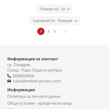
20
Позиция
Страница
В момента четете страница
Страница
Страница
Страница
Напред
1
2
3
Информация за контакт
гр. Пловдив
Склад - Парк Отдих и култура
0888828000
sales@mebeli-promo.com
Информация
Политика за личните данни
Общи условия - юридически лица