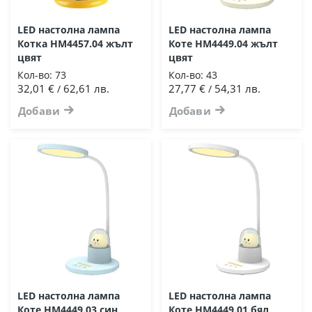
LED настолна лампа
LED настолна лампа
Котка HM4457.04 жълт
Коте HM4449.04 жълт
цвят
цвят
Кол-во:
73
Кол-во:
43
32,01 €
62,61 лв.
27,77 €
54,31 лв.
/
/
Добави
Добави
LED настолна лампа
LED настолна лампа
Коте HM4449.03 син
Коте HM4449.01 бял