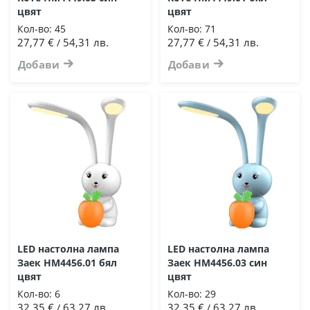
цвят
цвят
Кол-во:
45
Кол-во:
71
27,77 €
54,31 лв.
27,77 €
54,31 лв.
/
/
Добави
Добави
LED настолна лампа
LED настолна лампа
Заек HM4456.01 бял
Заек HM4456.03 син
цвят
цвят
Кол-во:
6
Кол-во:
29
32,35 €
63,27 лв.
32,35 €
63,27 лв.
/
/