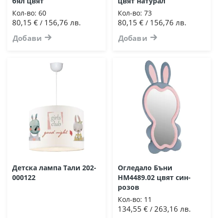
бял цвят
цвят натурал
Кол-во:
60
Кол-во:
73
80,15 €
156,76 лв.
80,15 €
156,76 лв.
/
/
Добави
Добави
Детска лампа Тали 202-
Огледало Бъни
000122
HM4489.02 цвят син-
розов
Кол-во:
11
134,55 €
263,16 лв.
/