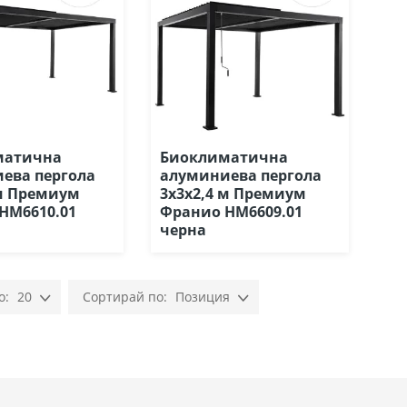
матична
Биоклиматична
ева пергола
алуминиева пергола
 м Премиум
3х3х2,4 м Премиум
HM6610.01
Франио HM6609.01
черна
20
Позиция
Настрой
низходяща
посока