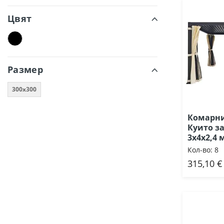
Цвят
Размер
300x300
Комарни
Куито з
3х4х2,4 
Кол-во:
8
315,10 €
Доб