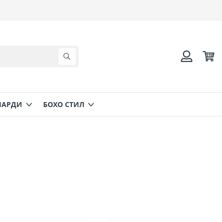
Коли
Търсене
Вход
НАРДИ
БОХО СТИЛ