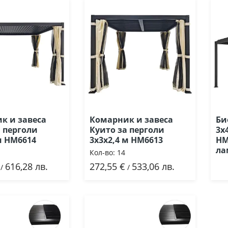
к и завеса
Комарник и завеса
Би
а перголи
Куито за перголи
3х
м HM6614
3х3х2,4 м ΗΜ6613
HM
ла
Кол-во:
14
616,28 лв.
272,55 €
533,06 лв.
ави
Добави
/
/