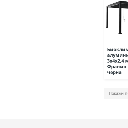
Биокли
алумини
3x4x2,4
Франио 
черна