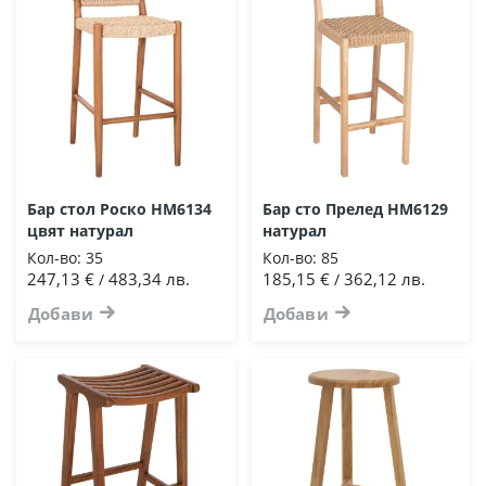
Бар стол Роско HM6134
Бар сто Прелед HM6129
цвят натурал
натурал
Кол-во:
35
Кол-во:
85
247,13 €
483,34 лв.
185,15 €
362,12 лв.
/
/
Добави
Добави