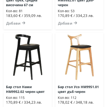
цвят орех, средна
HM9952.01 цвят дъб-
височина 67 см
черен
Кол-во:
81
Кол-во:
53
183,60 €
359,09 лв.
170,89 €
334,23 лв.
/
/
Добави
Добави
Бар стол Нами
Бар стол Усо HM9951.01
HM9952.02 черен цвят
цвят дъб-черен
Кол-во:
115
Кол-во:
112
170,89 €
334,23 лв.
178,02 €
348,18 лв.
/
/