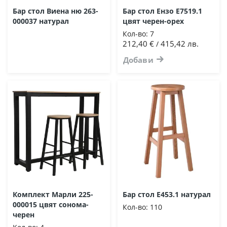
Бар стол Виена ню 263-
Бар стол Ензо E7519.1
000037 натурал
цвят черен-орех
Кол-во:
7
212,40 €
415,42 лв.
/
Добави
Комплект Марли 225-
Бар стол Ε453.1 натурал
000015 цвят сонома-
Кол-во:
110
черен