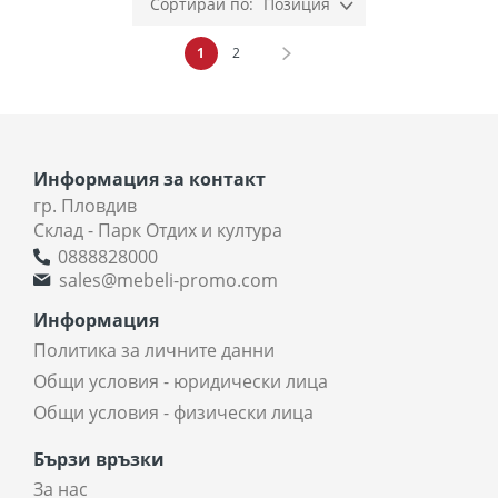
Позиция
Страница
В момента четете страница
Страница
Страница
Напред
1
2
Информация за контакт
гр. Пловдив
Склад - Парк Отдих и култура
0888828000
sales@mebeli-promo.com
Информация
Политика за личните данни
Общи условия - юридически лица
Общи условия - физически лица
Бързи връзки
За нас