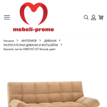
Търсене
Кол
Вход
Начало
ИНТЕРИОР
ДИВАНИ
РАЗТЕГАТЕЛНИ ДИВАНИ И ФОТЬОЙЛИ
Канапе легло HM3167.07 бежов цвят
Преминете
към
края
на
галерията
на
изображенията