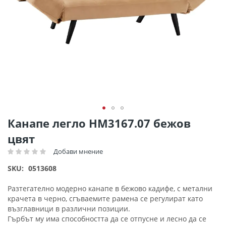
Преминете
Канапе легло HM3167.07 бежов
към
цвят
началото
на
Добави мнение
Рейтинг:
галерия
SKU
0513608
със
снимки
Разтегателно модерно канапе в бежово кадифе, с метални
крачета в черно, сгъваемите рамена се регулират като
възглавници в различни позиции.
Гърбът му има способността да се отпусне и лесно да се