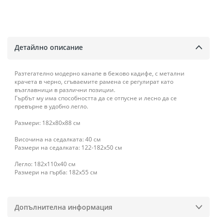
Детайлно описание
Разтегателно модерно канапе в бежово кадифе, с метални
крачета в черно, сгъваемите рамена се регулират като
възглавници в различни позиции.
Гърбът му има способността да се отпусне и лесно да се
превърне в удобно легло.
Размери: 182х80х88 см
Височина на седалката: 40 см
Размери на седалката: 122-182x50 см
Легло: 182х110х40 см
Размери на гърба: 182х55 см
Допълнителна информация