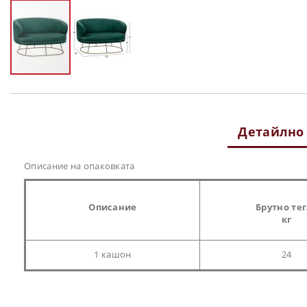
Преминете
към
началото
на
Детайлно
галерия
със
снимки
Описание на опаковката
Описание
Брутно те
кг
1 кашон
24