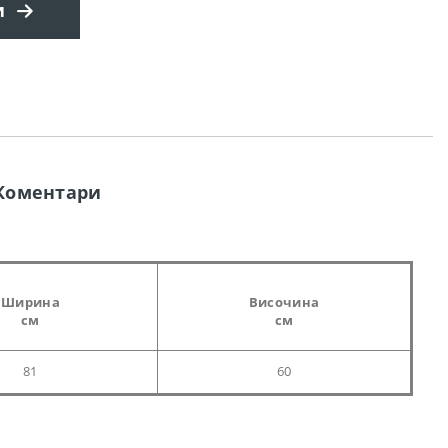
и
Коментари
Ширина
Височина
см
см
81
60