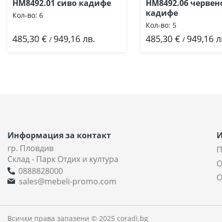
HM8492.01 сиво кадифе
HM8492.06 червен
кадифе
Кол-во:
6
Кол-во:
5
485,30 €
949,16 лв.
485,30 €
949,16 л
Добави
Добави
/
/
Информация за контакт
гр. Пловдив
П
Склад - Парк Отдих и култура
О
0888828000
О
sales@mebeli-promo.com
Всички права запазени © 2025 coradi.bg