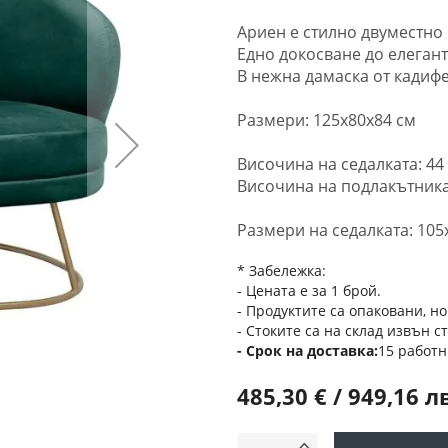
Ариен е стилно двуместно 
Едно докосване до елегант
В нежна дамаска от кадифе
Размери: 125x80x84 см
Височина на седалката: 44
Височина на подлакътника
Размери на седалката: 105
* Забележка:
- Цената е за 1 брой.
- Продуктите са опаковани, но
- Стоките са на склад извън с
Срок на доставка
15 работн
485,30 € / 949,16 л