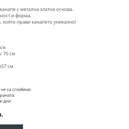
канапе с метална златна основа.
ност и форма.
, която прави канапето уникално!
 см
: 70 см
x57 см
 не са сглобени.
траната.
и дни
в.