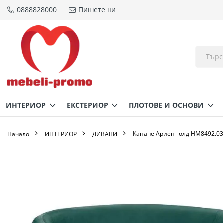
0888828000
Пишете ни
Прескачане
към
съдържанието
ИНТЕРИОР
ЕКСТЕРИОР
ПЛОТОВЕ И ОСНОВИ
Канапе Ариен голд HM8492.03
Начало
ИНТЕРИОР
ДИВАНИ
Преминете
към
края
на
галерията
на
изображенията