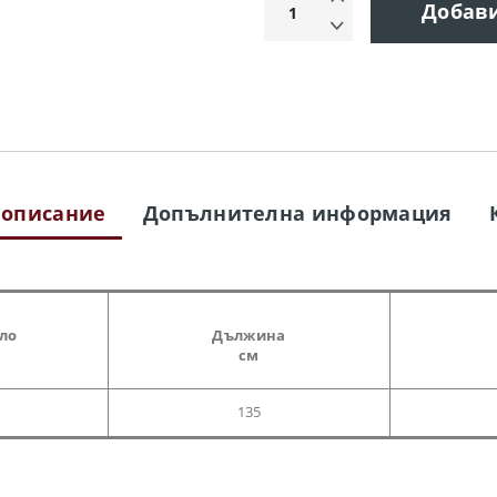
Добав
 описание
Допълнителна информация
гло
Дължина
см
135