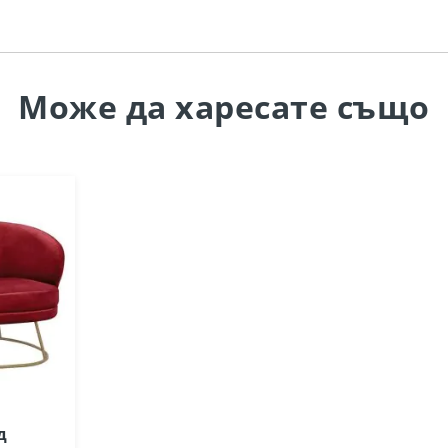
Може да
харесате също
д