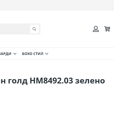
Коли
Търсене
Вход
НАРДИ
БОХО СТИЛ
н голд HM8492.03 зелено