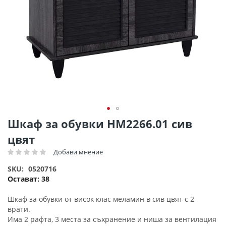
Преминете
Шкаф за обувки HM2266.01 сив
към
цвят
началото
на
Добави мнение
Рейтинг:
галерия
SKU
0520716
със
Остават:
38
снимки
Шкаф за обувки от висок клас меламин в сив цвят с 2
врати.
Има 2 рафта, 3 места за съхранение и ниша за вентилация