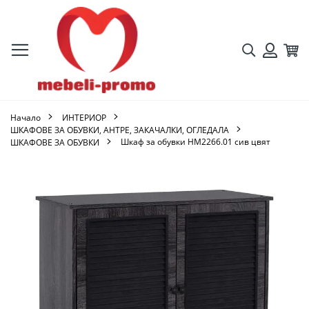
Търсене
Кол
Вход
Начало
ИНТЕРИОР
ШКАФОВЕ ЗА ОБУВКИ, АНТРЕ, ЗАКАЧАЛКИ, ОГЛЕДАЛА
Шкаф за обувки HM2266.01 сив цвят
ШКАФОВЕ ЗА ОБУВКИ
Преминете
към
края
на
галерията
на
изображенията