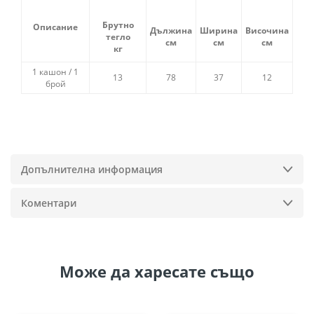
Брутно
Описание
Дължина
Ширина
Височина
тегло
см
см
см
кг
1 кашон / 1
13
78
37
12
брой
Допълнителна информация
Коментари
Може да
харесате също