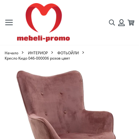
Търсене
Кол
Вход
Начало
ИНТЕРИОР
ФОТЬОЙЛИ
Кресло Кидо 046-000006 розов цвят
Преминете
към
края
на
галерията
на
изображенията