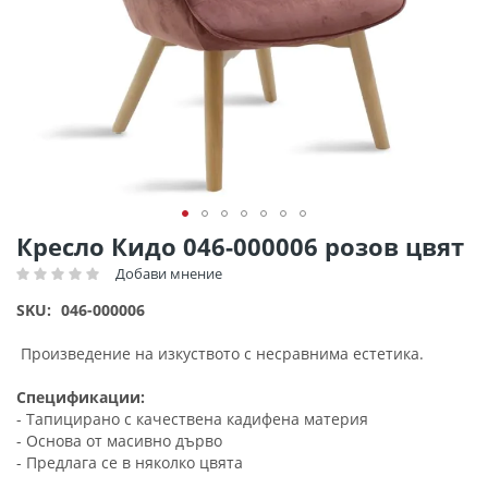
Преминете
Кресло Кидо 046-000006 розов цвят
към
Добави мнение
Рейтинг:
началото
на
SKU
046-000006
галерия
със
Произведение на изкуството с несравнима естетика.
снимки
Спецификации:
- Тапицирано с качествена кадифена материя
- Основа от масивно дърво
- Предлага се в няколко цвята