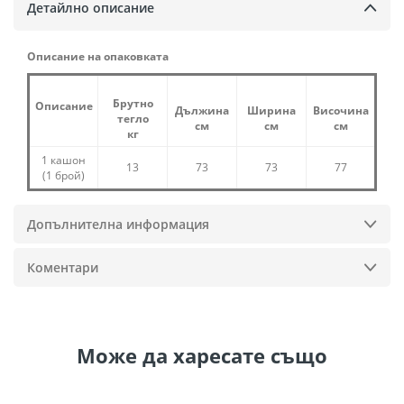
Детайлно описание
Описание на опаковката
Брутно
Описание
Дължина
Ширина
Височина
тегло
см
см
см
кг
1 кашон
13
73
73
77
(1 брой)
Допълнителна информация
Коментари
Може да
харесате също