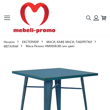
Търсене
Кол
Вход
Начало
ЕКСТЕРИОР
МАСИ, КАФЕ МАСИ, ТАБУРЕТКИ
Маса Реликс HM0608.88 син цвят
МЕТАЛНИ
Преминете
към
края
на
галерията
на
изображенията