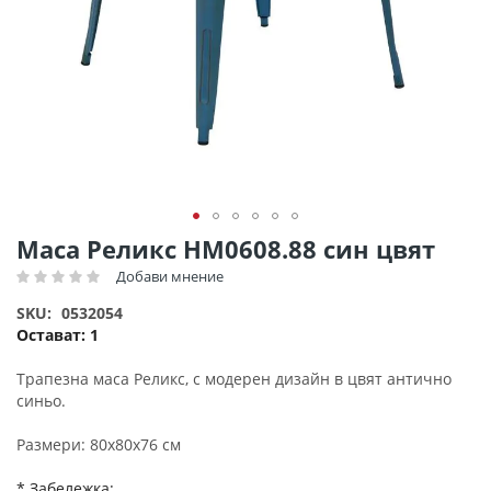
Преминете
Маса Реликс HM0608.88 син цвят
към
Добави мнение
Рейтинг:
началото
на
SKU
0532054
галерия
Остават:
1
със
снимки
Трапезна маса Реликс, с модерен дизайн в цвят антично
синьо.
Размери: 80x80x76 см
* Забележка: