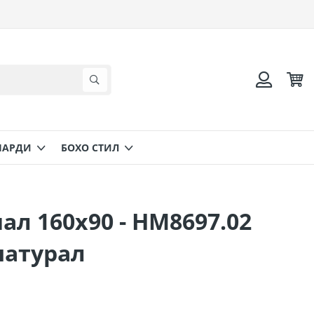
Коли
Търсене
Вход
НАРДИ
БОХО СТИЛ
л 160х90 - HM8697.02
натурал