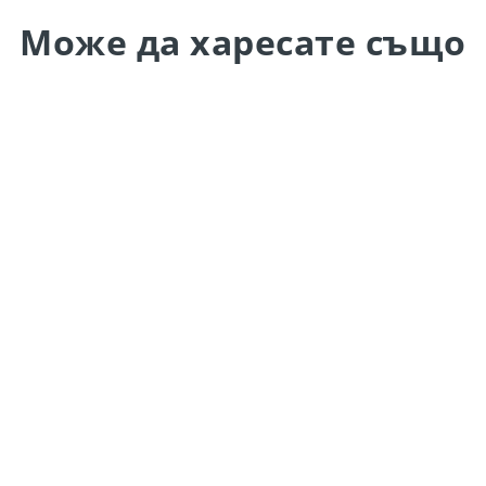
Може да
харесате също