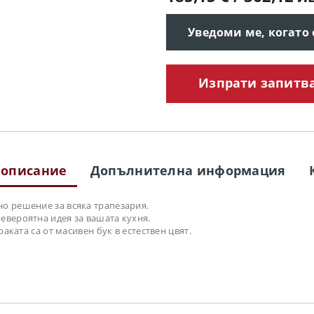
Уведоми ме, когато
Изпрати запитв
 описание
Допълнителна информация
о решение за всяка трапезария.
евероятна идея за вашата кухня.
аката са от масивен бук в естествен цвят.