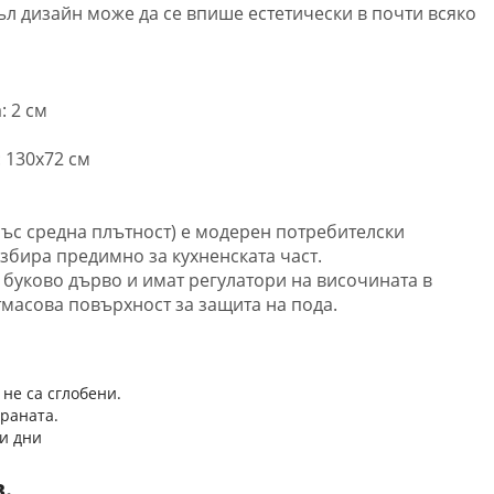
ъл дизайн може да се впише естетически в почти всяко
: 2 см
м
 130х72 см
със средна плътност) е модерен потребителски
избира предимно за кухненската част.
 буково дърво и имат регулатори на височината в
стмасова повърхност за защита на пода.
 не са сглобени.
траната.
и дни
в.