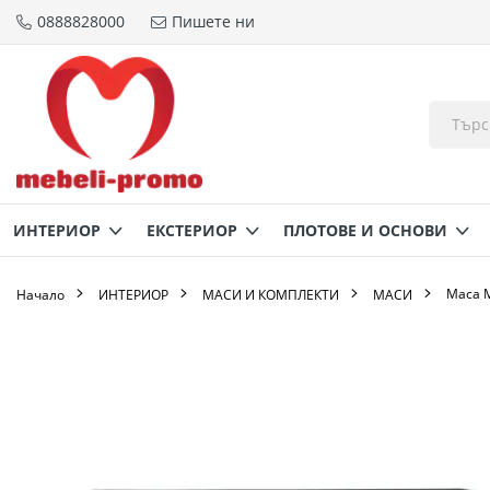
0888828000
Пишете ни
Прескачане
към
съдържанието
ИНТЕРИОР
ЕКСТЕРИОР
ПЛОТОВЕ И ОСНОВИ
Маса М
Начало
ИНТЕРИОР
МАСИ И КОМПЛЕКТИ
МАСИ
Преминете
към
края
на
галерията
на
изображенията