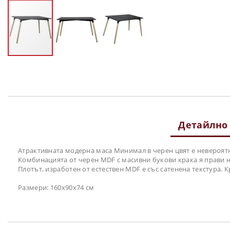
Преминете
към
началото
на
галерия
със
снимки
Детайлно
Атрактивната модерна маса Минимал в черен цвят е невероятн
Комбинацията от черен MDF с масивни букови крака я прави н
Плотът, изработен от естествен MDF е със сатенена текстура. Кр
Размери: 160х90х74 см