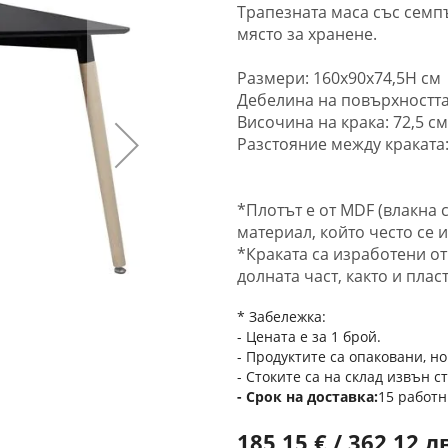
Трапезната маса със семп
място за хранене.
Размери: 160x90x74,5H см
Дебелина на повърхността
Височина на крака: 72,5 с
Разстояние между краката:
*Плотът е от MDF (влакна 
материал, който често се 
*Краката са изработени от
долната част, както и пла
* Забележка:
- Цената е за 1 брой.
- Продуктите са опаковани, но
- Стоките са на склад извън с
Срок на доставка
15 работн
185,15 € / 362,12 л