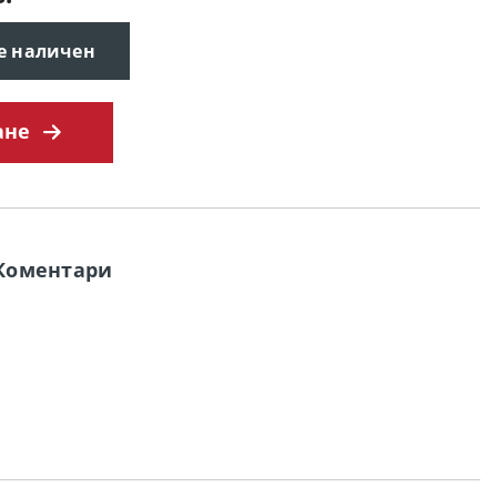
 е наличен
ане
Коментари