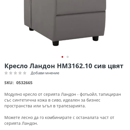
Преминете
Кресло Ландон HM3162.10 сив цвят
към
Добави мнение
Рейтинг:
началото
на
SKU
0532665
галерия
със
Модулно кресло от серията Ландон - фотьойл, тапициран
снимки
със синтетична кожа в сиво, идеален за бизнес
пространства или ъгъл в трапезарията.
Можете лесно да го комбинирате с останалата част от
серията Ландон.