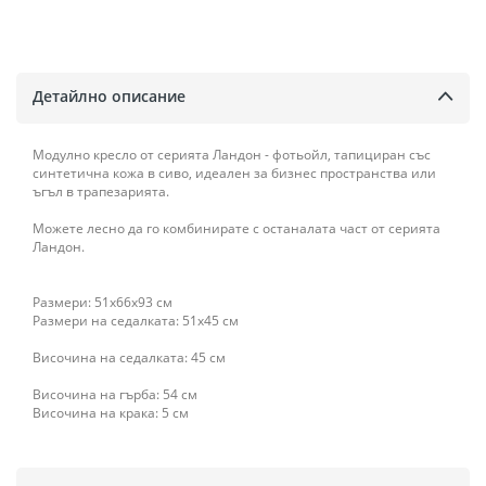
Детайлно описание
Модулно кресло от серията Ландон - фотьойл, тапициран със
синтетична кожа в сиво, идеален за бизнес пространства или
ъгъл в трапезарията.
Можете лесно да го комбинирате с останалата част от серията
Ландон.
Размери: 51х66х93 см
Размери на седалката: 51x45 см
Височина на седалката: 45 см
Височина на гърба: 54 см
Височина на крака: 5 cм