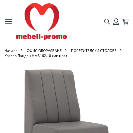
Търсене
Кол
Вход
Начало
ОФИС ОБОРУДВАНЕ
ПОСЕТИТЕЛСКИ СТОЛОВЕ
Кресло Ландон HM3162.10 сив цвят
Преминете
към
края
на
галерията
на
изображенията