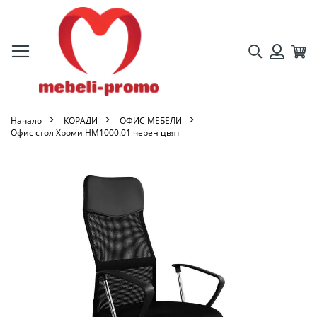
Търсене
Кол
Вход
Начало
КОРАДИ
ОФИС МЕБЕЛИ
Офис стол Хроми HM1000.01 черен цвят
Преминете
към
края
на
галерията
на
изображенията