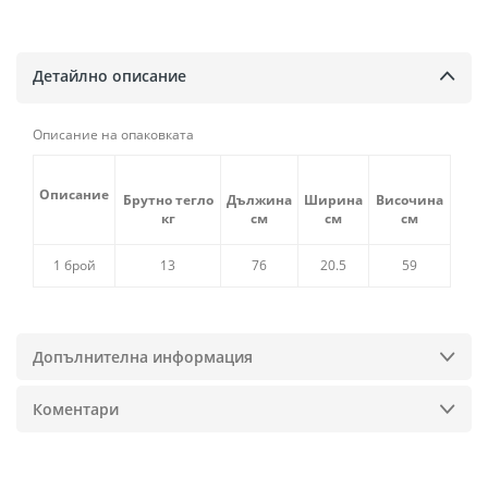
Детайлно описание
Описание на опаковката
Описание
Брутно тегло
Дължина
Ширина
Височина
кг
см
см
см
1 брой
13
76
20.5
59
Допълнителна информация
Коментари