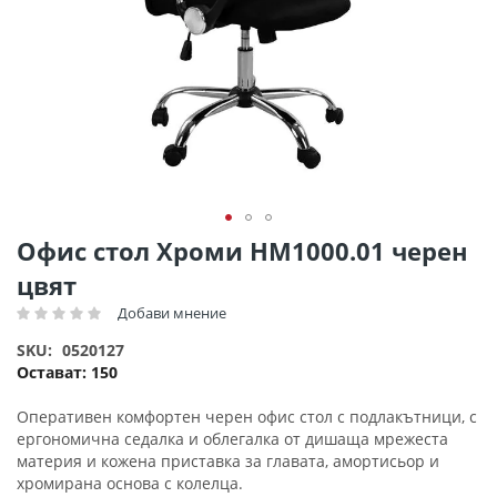
Преминете
Офис стол Хроми HM1000.01 черен
към
цвят
началото
на
Добави мнение
Рейтинг:
галерия
SKU
0520127
със
Остават:
150
снимки
Оперативен комфортен черен офис стол с подлакътници, с
ергономична седалка и облегалка от дишаща мрежеста
материя и кожена приставка за главата, амортисьор и
хромирана основа с колелца.