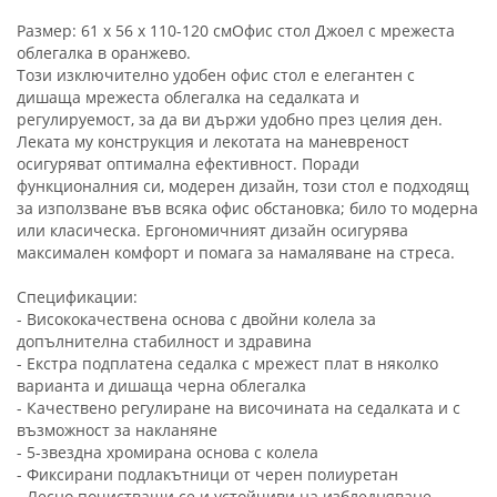
Размер: 61 х 56 х 110-120 смОфис стол Джоел с мрежеста
облегалка в оранжево.
Този изключително удобен офис стол е елегантен с
дишаща мрежеста облегалка на седалката и
регулируемост, за да ви държи удобно през целия ден.
Леката му конструкция и лекотата на маневреност
осигуряват оптимална ефективност. Поради
функционалния си, модерен дизайн, този стол е подходящ
за използване във всяка офис обстановка; било то модерна
или класическа. Ергономичният дизайн осигурява
максимален комфорт и помага за намаляване на стреса.
Спецификации:
- Висококачествена основа с двойни колела за
допълнителна стабилност и здравина
- Екстра подплатена седалка с мрежест плат в няколко
варианта и дишаща черна облегалка
- Качествено регулиране на височината на седалката и с
възможност за накланяне
- 5-звездна хромирана основа с колела
- Фиксирани подлакътници от черен полиуретан
- Лесно почистващи се и устойчиви на избледняване