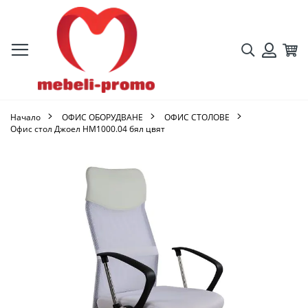
Търсене
Кол
Вход
Начало
ОФИС ОБОРУДВАНЕ
ОФИС СТОЛОВЕ
Офис стол Джоел HM1000.04 бял цвят
Преминете
към
края
на
галерията
на
изображенията