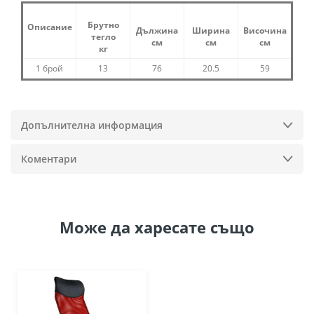
Брутно
Описание
Дължина
Ширина
Височина
тегло
см
см
см
кг
1 брой
13
76
20.5
59
Допълнителна информация
Коментари
Може да
харесате също