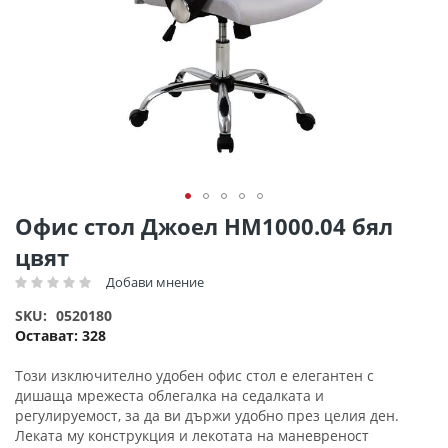
Преминете
Офис стол Джоел HM1000.04 бял
към
цвят
началото
на
Добави мнение
Рейтинг:
галерия
SKU
0520180
със
Остават:
328
снимки
Този изключително удобен офис стол е елегантен с
дишаща мрежеста облегалка на седалката и
регулируемост, за да ви държи удобно през целия ден.
Леката му конструкция и лекотата на маневреност