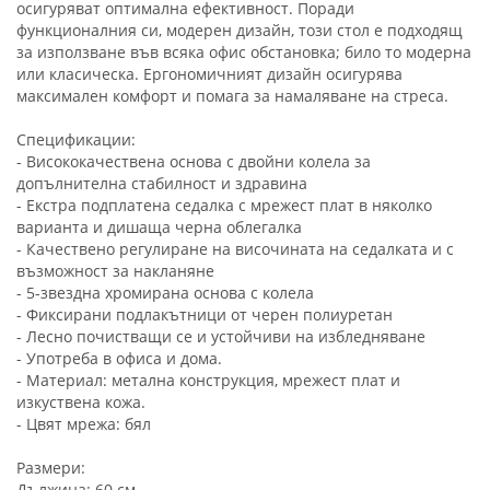
осигуряват оптимална ефективност. Поради
функционалния си, модерен дизайн, този стол е подходящ
за използване във всяка офис обстановка; било то модерна
или класическа. Ергономичният дизайн осигурява
максимален комфорт и помага за намаляване на стреса.
Спецификации:
- Висококачествена основа с двойни колела за
допълнителна стабилност и здравина
- Екстра подплатена седалка с мрежест плат в няколко
варианта и дишаща черна облегалка
- Качествено регулиране на височината на седалката и с
възможност за накланяне
- 5-звездна хромирана основа с колела
- Фиксирани подлакътници от черен полиуретан
- Лесно почистващи се и устойчиви на избледняване
- Употреба в офиса и дома.
- Материал: метална конструкция, мрежест плат и
изкуствена кожа.
- Цвят мрежа: бял
Размери:
Дължина: 60 ​​см