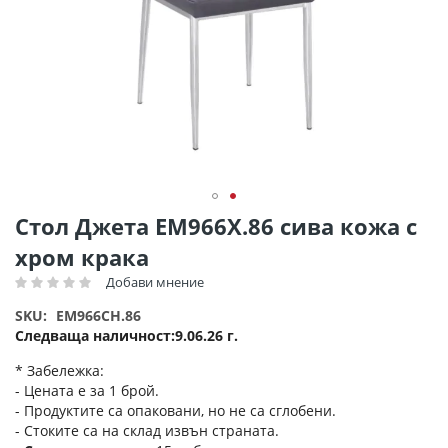
Преминете
Стол Джета ΕΜ966Χ.86 сива кожа с
към
хром крака
началото
на
Добави мнение
Рейтинг:
галерия
SKU
EM966CH.86
със
Следваща наличност
9.06.26 г.
снимки
* Забележка:
- Цената е за 1 брой.
- Продуктите са опаковани, но не са сглобени.
- Стоките са на склад извън страната.