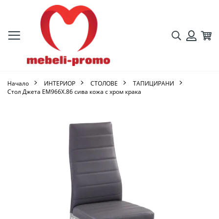
Търсене
Кол
Вход
Начало
ИНТЕРИОР
СТОЛОВЕ
ТАПИЦИРАНИ
Стол Джета ΕΜ966Χ.86 сива кожа с хром крака
Преминете
към
края
на
галерията
на
изображенията