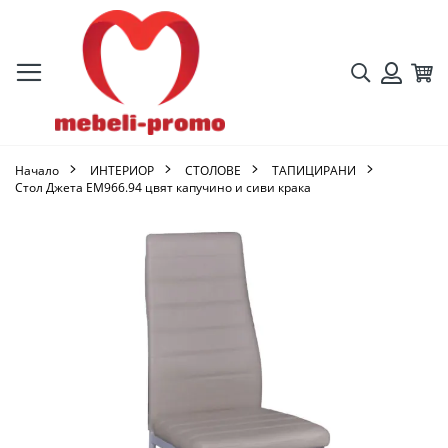
Търсене
Кол
Вход
Начало
ИНТЕРИОР
СТОЛОВЕ
ТАПИЦИРАНИ
Стол Джета ΕΜ966.94 цвят капучино и сиви крака
Преминете
към
края
на
галерията
на
изображенията