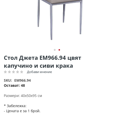
Преминете
Стол Джета ΕΜ966.94 цвят
към
капучино и сиви крака
началото
на
Добави мнение
Рейтинг:
галерия
SKU
EM966.94
със
Остават:
48
снимки
Размери: 40х50х95 см
* Забележка:
- Цената е за 1 брой.