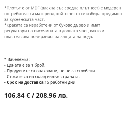
*Плотът е от MDF (влакна със средна плътност) е модерен
потребителски материал, който често се избира предимно
за кухненската част.
*Краката са изработени от буково дърво и имат
регулатори на височината в долната част, както и
пластмасова повърхност за защита на пода.
* Забележка:
- Цената е за 1 брой.
- Продуктите са опаковани, но не са сглобени.
- Стоките са на склад извън страната.
Срок на доставка
15 работни дни
106,84 € / 208,96 лв.