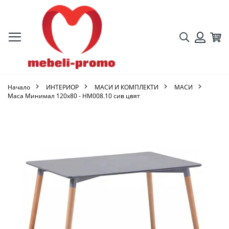
Търсене
Кол
Вход
Начало
ИНТЕРИОР
МАСИ И КОМПЛЕКТИ
МАСИ
Маса Минимал 120х80 - HM008.10 сив цвят
Преминете
към
края
на
галерията
на
изображенията