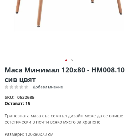
Преминете
Маса Минимал 120х80 - HM008.10
към
сив цвят
началото
на
Добави мнение
Рейтинг:
галерия
SKU
0532685
със
Остават:
15
снимки
Трапезната маса със семпъл дизайн може да се впише
естетически в почти всяко място за хранене.
Размери: 120х80х73 см