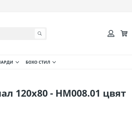
Коли
Търсене
Вход
НАРДИ
БОХО СТИЛ
л 120х80 - HM008.01 цвят