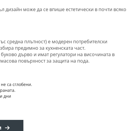
ъл дизайн може да се впише естетически в почти всяко
със средна плътност) е модерен потребителски
избира предимно за кухненската част.
 буково дърво и имат регулатори на височината в
стмасова повърхност за защита на пода.
 не са сглобени.
траната.
и дни
и