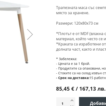
Трапезната маса със семп
място за хранене.
Размери: 120х80х73 см
*Плотът е от MDF (влакна 
материал, който често се 
*Краката са изработени от
долната част, както и пла
* Забележка:
- Цената е за 1 брой.
- Продуктите са опаковани, но
- Стоките са на склад извън с
Срок на доставка
15 работн
85,45 € / 167,13 лв.
Добав