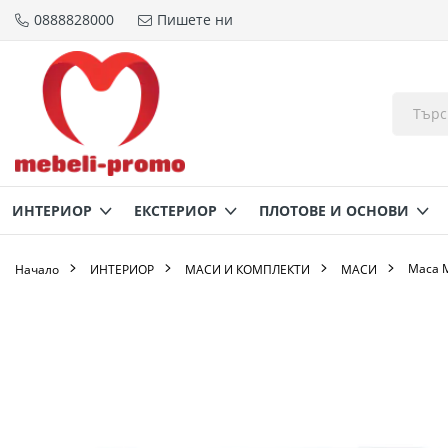
0888828000
Пишете ни
Прескачане
към
съдържанието
ИНТЕРИОР
ЕКСТЕРИОР
ПЛОТОВЕ И ОСНОВИ
Маса М
Начало
ИНТЕРИОР
МАСИ И КОМПЛЕКТИ
МАСИ
Преминете
към
края
на
галерията
на
изображенията