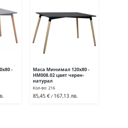
х80 -
Маса Минимал 120х80 -
HM008.02 цвят черен-
натурал
Кол-во:
216
в.
85,45 €
167,13 лв.
Добави
/