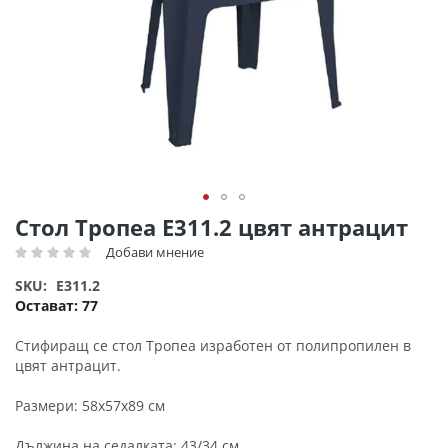
Преминете
Стол Тропеа Ε311.2 цвят антрацит
към
Добави мнение
Рейтинг:
началото
на
SKU
E311.2
галерия
Остават:
77
със
снимки
Стифиращ се стол Тропеа изработен от полипропилен в
цвят антрацит.
Размери: 58x57x89 см
Дължина на седалката: 43/34 см