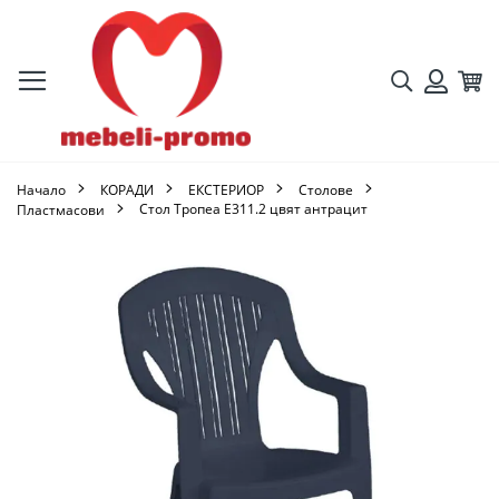
Търсене
Кол
Вход
Начало
КОРАДИ
ЕКСТЕРИОР
Столове
Стол Тропеа Ε311.2 цвят антрацит
Пластмасови
Преминете
към
края
на
галерията
на
изображенията