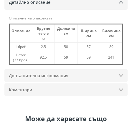
Детайлно описание
Описание на опаковката
Брутно
Дължина
Описание
Ширина
Височина
тегло
см
см
см
кг
1 брой
2.5
58
57
89
1 стек
92.5
59
59
241
(37 броя)
Допълнителна информация
Коментари
Може да
харесате също