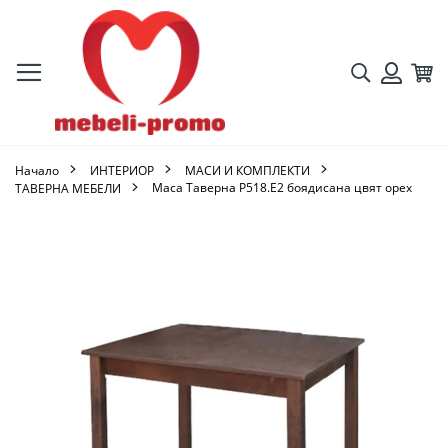
Търсене
Кол
Вход
Начало
ИНТЕРИОР
МАСИ И КОМПЛЕКТИ
Маса Таверна Ρ518.Ε2 боядисана цвят орех
ТАВЕРНА МЕБЕЛИ
Преминете
към
края
на
галерията
на
изображенията