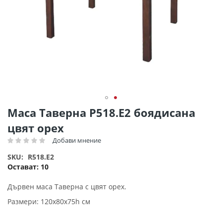
Преминете
Маса Таверна Ρ518.Ε2 боядисана
към
цвят орех
началото
на
Добави мнение
Рейтинг:
галерия
SKU
R518.E2
със
Остават:
10
снимки
Дървен маса Таверна с цвят орех.
Размери: 120х80х75h см