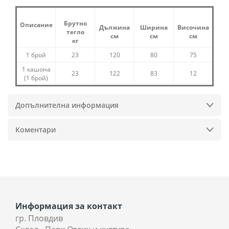
Брутно
Описание
Дължина
Ширина
Височина
тегло
см
см
см
кг
1 брой
23
120
80
75
1 кашона
23
122
83
12
(1 брой)
Допълнителна информация
Коментари
Информация за контакт
гр. Пловдив