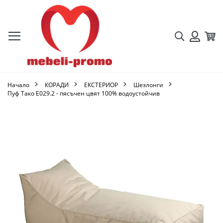
Търсене
Кол
Вход
Начало
КОРАДИ
ЕКСТЕРИОР
Шезлонги
Пуф Тако Ε029.2 - пясъчен цвят 100% водоустойчив
Преминете
към
края
на
галерията
на
изображенията