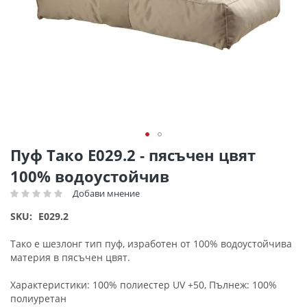
Преминете
Пуф Тако Ε029.2 - пясъчен цвят
към
100% водоустойчив
началото
на
Добави мнение
Рейтинг:
галерия
SKU
E029.2
със
снимки
Тако е шезлонг тип пуф, изработен от 100% водоустойчива
материя в пясъчен цвят.
Характеристики: 100% полиестер UV +50, Пълнеж: 100%
полиуретан