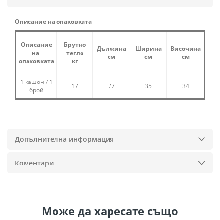
Описание на опаковката
Описание
Брутно
Дължина
Ширина
Височина
на
тегло
см
см
см
опаковката
кг
1 кашон / 1
17
77
35
34
брой
Допълнителна информация
Коментари
Може да
харесате също