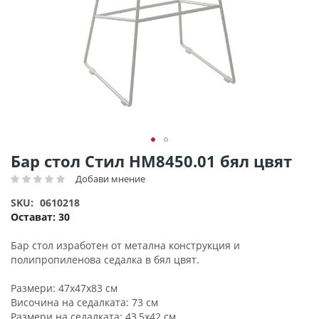
Преминете
Бар стол Стил HM8450.01 бял цвят
към
Добави мнение
Рейтинг:
началото
на
SKU
0610218
галерия
Остават:
30
със
снимки
Бар стол изработен от метална конструкция и
полипропиленова седалка в бял цвят.
Размери: 47x47x83 см
Височина на седалката: 73 см
Размери на седалката: 43,5x42 см