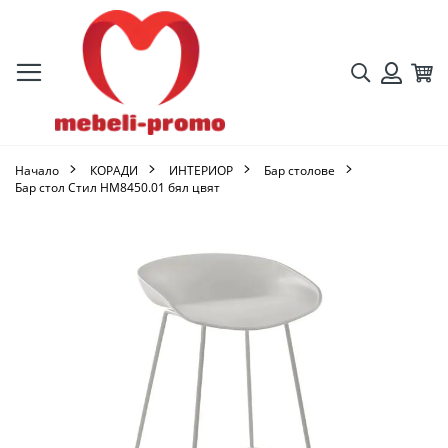
Търсене
Кол
Вход
Начало
КОРАДИ
ИНТЕРИОР
Бар столове
Бар стол Стил HM8450.01 бял цвят
Преминете
към
края
на
галерията
на
изображенията