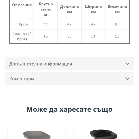
Брутно
Описание
Дължина
Ширина
Височина
тегло
см
см
см
кг
1 брой
7.5
47
47
83
1 кашон (2
15
88
51
53
броя)
Допълнителна информация
Коментари
Може да
харесате също