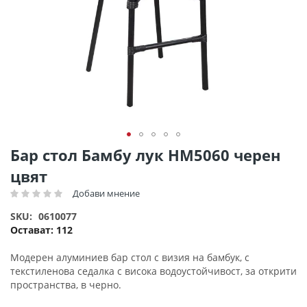
Преминете
Бар стол Бамбу лук HM5060 черен
към
цвят
началото
на
Добави мнение
Рейтинг:
галерия
SKU
0610077
със
Остават:
112
снимки
Модерен алуминиев бар стол с визия на бамбук, с
текстиленова седалка с висока водоустойчивост, за открити
пространства, в черно.