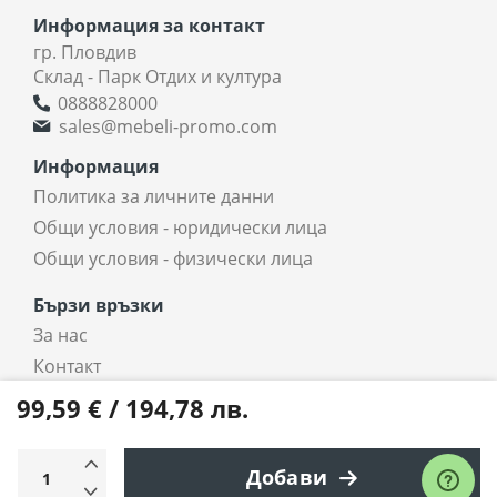
Информация за контакт
гр. Пловдив
Склад - Парк Отдих и култура
0888828000
sales@mebeli-promo.com
Информация
Политика за личните данни
Общи условия - юридически лица
Общи условия - физически лица
Бързи връзки
За нас
Контакт
coradi.bg - интернет магазин
99,59 € / 194,78 лв.
Всички права запазени © 2025 coradi.bg
Добави
Електронен магазин