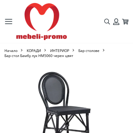
Търсене
Кол
Вход
Начало
КОРАДИ
ИНТЕРИОР
Бар столове
Бар стол Бамбу лук HM5060 черен цвят
Преминете
към
края
на
галерията
на
изображенията