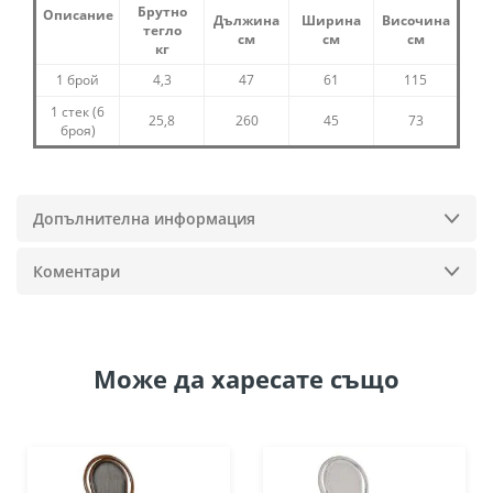
Брутно
Описание
Дължина
Ширина
Височина
тегло
см
см
см
кг
1 брой
4,3
47
61
115
1 стек (6
25,8
260
45
73
броя)
Допълнителна информация
Коментари
Може да
харесате също