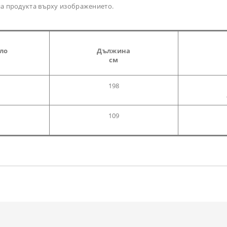
 на продукта върху изображението.
гло
Дължина
см
198
109