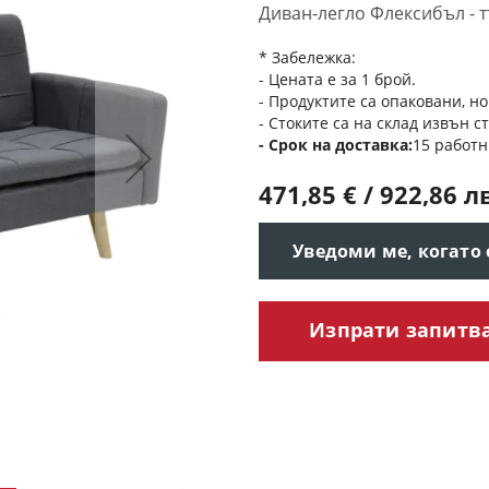
Диван-легло Флексибъл - т
* Забележка:
- Цената е за 1 брой.
- Продуктите са опаковани, но
- Стоките са на склад извън с
Срок на доставка
15 работн
471,85 € / 922,86 л
Уведоми ме, когато
Изпрати запитв