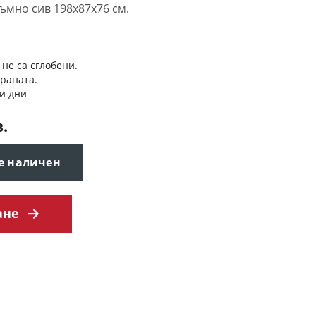
ъмно сив 198x87x76 см.
 не са сглобени.
траната.
и дни
в.
 е наличен
ане