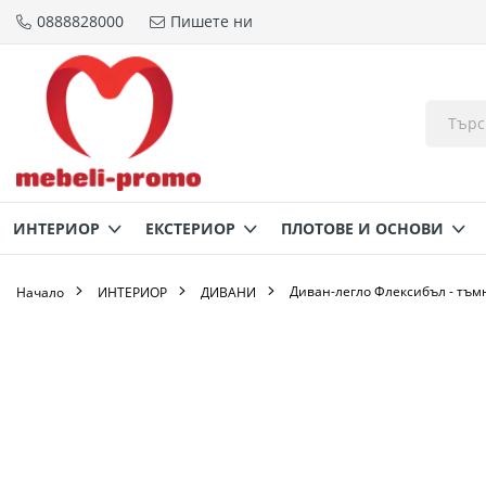
0888828000
Пишете ни
Прескачане
към
съдържанието
ИНТЕРИОР
ЕКСТЕРИОР
ПЛОТОВЕ И ОСНОВИ
Диван-легло Флексибъл - тъм
Начало
ИНТЕРИОР
ДИВАНИ
Преминете
към
края
на
галерията
на
изображенията