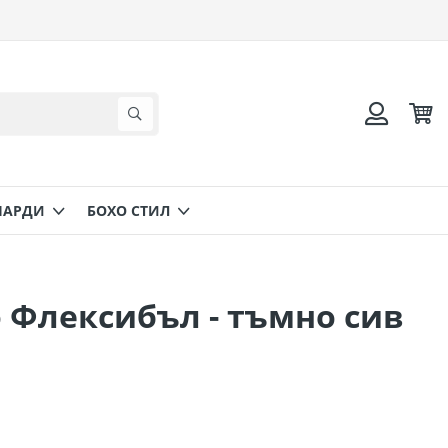
Коли
Търсене
Вход
НАРДИ
БОХО СТИЛ
 Флексибъл - тъмно сив