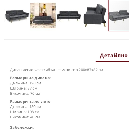
Преминете
към
началото
на
Детайлно
галерия
със
снимки
Диван-легло Флексибъл - тъмно сив 200x87x82 см.
Размери на дивана
:
Дължина: 198 см
Ширина: 87 см
Височина: 76 см
Размери на леглото
:
Дължина: 180 см
Ширина: 108 см
Височина: 40 см
Забележки
: