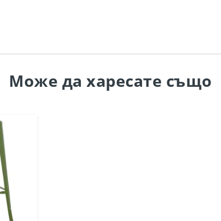
Може да
харесате също