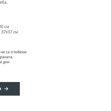
еба.
30 см
 37x37 см
 не са сглобени.
траната.
и дни
и