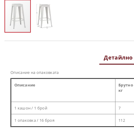
Преминете
към
началото
на
Детайлно
галерия
със
снимки
Описание на опаковката
Описание
Брутно
кг
1 кашон / 1 брой
7
1 опаковка / 16 броя
112