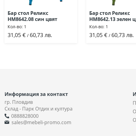
Бар стол Реликс
Бар стол Реликс
HM8642.08 син цвят
HM8642.13 зелен ц
Кол-во:
1
Кол-во:
1
31,05 €
60,73 лв.
31,05 €
60,73 лв.
Добави
Добави
/
/
Информация за контакт
гр. Пловдив
П
Склад - Парк Отдих и култура
О
0888828000
О
sales@mebeli-promo.com