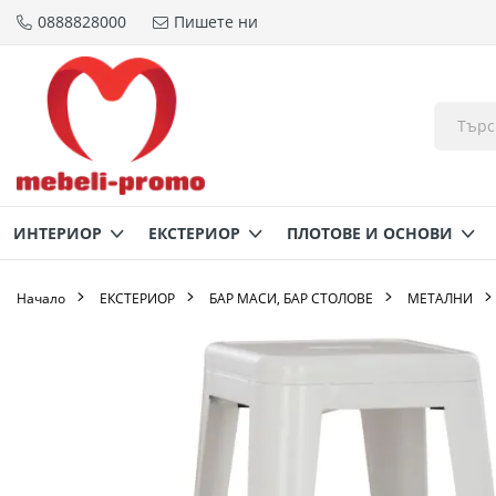
0888828000
Пишете ни
Прескачане
към
съдържанието
ИНТЕРИОР
ЕКСТЕРИОР
ПЛОТОВЕ И ОСНОВИ
Начало
ЕКСТЕРИОР
БАР МАСИ, БАР СТОЛОВЕ
МЕТАЛНИ
Преминете
към
края
на
галерията
на
изображенията