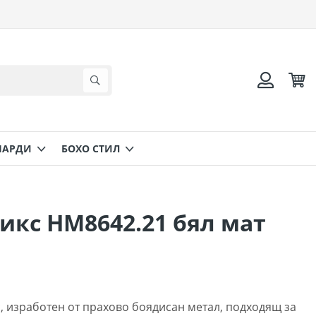
Коли
Търсене
Вход
НАРДИ
БОХО СТИЛ
ликс HM8642.21 бял мат
с, изработен от прахово боядисан метал, подходящ за