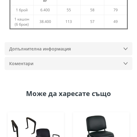
кг
1 брой
6.400
55
58
79
1 кашон
38.400
113
57
49
(6 броя)
Допълнителна информация
Коментари
Може да
харесате също