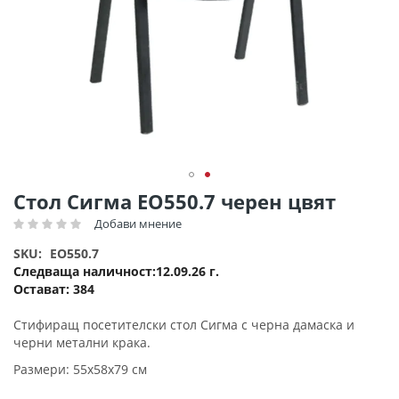
Преминете
Стол Сигма ΕΟ550.7 черен цвят
към
Добави мнение
Рейтинг:
началото
на
SKU
EO550.7
галерия
Следваща наличност
12.09.26 г.
със
Остават:
384
снимки
Стифиращ посетителски стол Сигма с черна дамаска и
черни метални крака.
Размери: 55х58х79 см