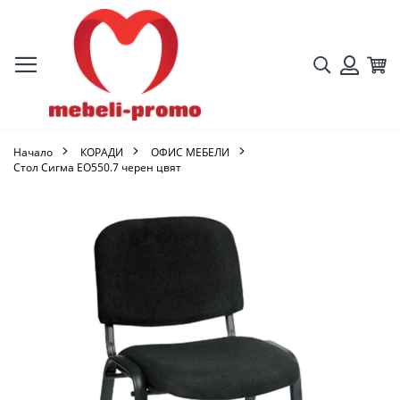
Търсене
Кол
Вход
Начало
КОРАДИ
ОФИС МЕБЕЛИ
Стол Сигма ΕΟ550.7 черен цвят
Преминете
към
края
на
галерията
на
изображенията