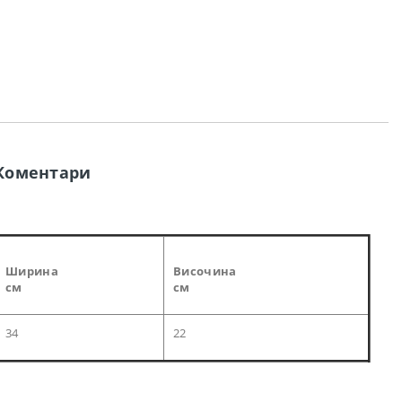
Коментари
Ширина
Височина
см
см
34
22