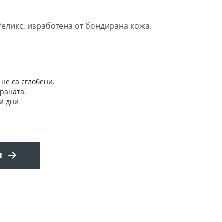
Реликс, изработена от бондирана кожа.
 не са сглобени.
траната.
и дни
и