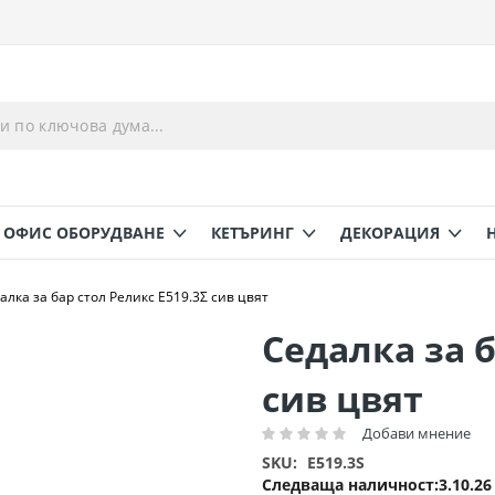
ОФИС ОБОРУДВАНЕ
КЕТЪРИНГ
ДЕКОРАЦИЯ
алка за бар стол Реликс Ε519.3Σ сив цвят
Седалка за б
сив цвят
Добави мнение
Рейтинг:
SKU
E519.3S
Следваща наличност
3.10.26 