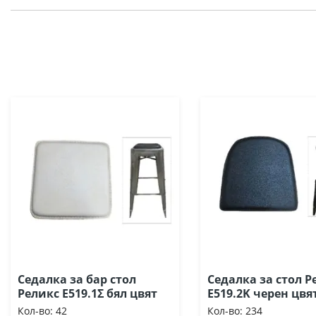
Седалка за бар стол
Седалка за стол Р
Реликс Ε519.1Σ бял цвят
Ε519.2Κ черен цвя
Кол-во:
42
Кол-во:
234