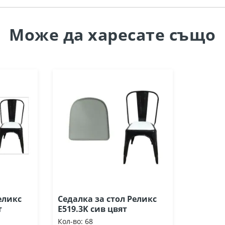
Може да
харесате също
еликс
Седалка за стол Реликс
т
Ε519.3Κ сив цвят
Кол-во:
68