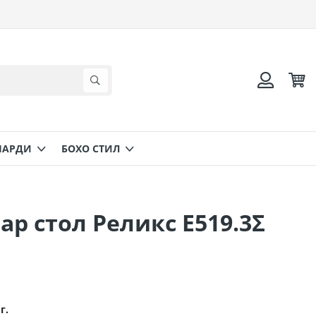
Коли
Търсене
Вход
НАРДИ
БОХО СТИЛ
ар стол Реликс Ε519.3Σ
г.