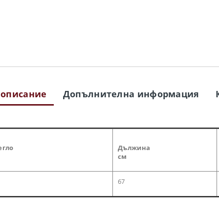
 описание
Допълнителна информация
егло
Дължина
см
67