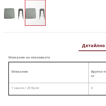
Преминете
към
началото
на
Детайлно
галерия
със
снимки
Описание на опаковката
Описание
Брутно т
кг
1 кашон / 20 броя
6