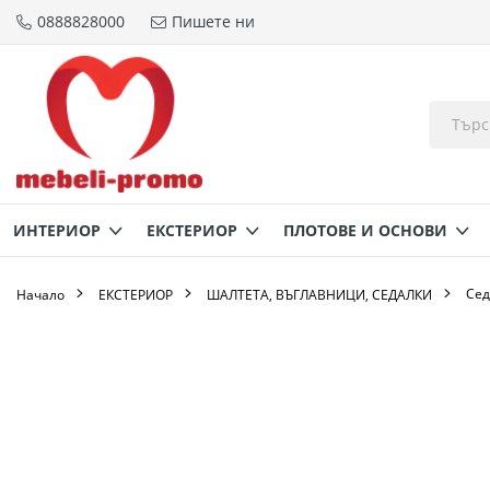
0888828000
Пишете ни
Прескачане
към
съдържанието
ИНТЕРИОР
ЕКСТЕРИОР
ПЛОТОВЕ И ОСНОВИ
Сед
Начало
ЕКСТЕРИОР
ШАЛТЕТА, ВЪГЛАВНИЦИ, СЕДАЛКИ
Преминете
към
края
на
галерията
на
изображенията