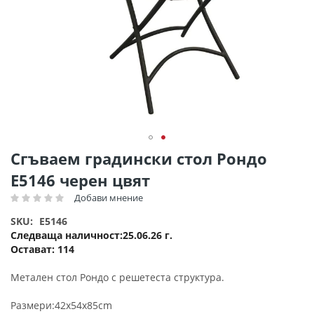
Преминете
Сгъваем градински стол Рондо
към
Ε5146 черен цвят
началото
на
Добави мнение
Рейтинг:
галерия
SKU
E5146
със
Следваща наличност
25.06.26 г.
снимки
Остават:
114
Метален стол Рондо с решетеста структура.
Размери:42x54x85cm