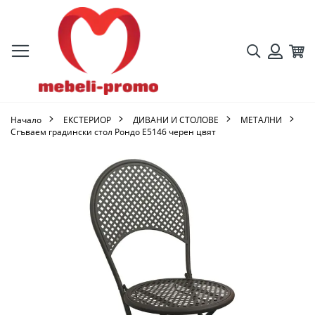
Търсене
Кол
Вход
Начало
ЕКСТЕРИОР
ДИВАНИ И СТОЛОВЕ
МЕТАЛНИ
Сгъваем градински стол Рондо Ε5146 черен цвят
Преминете
към
края
на
галерията
на
изображенията