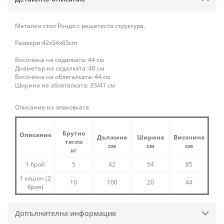
Метален стол Рондо с решетеста структура.
Размери:42x54x85cm
Височина на седалката: 44 см
Диаметър на седалката: 40 см
Височина на облегалката: 44 см
Ширина на облегалката: 33/41 см
Описание на опаковката
Брутно
Описание
Дължина
Ширина
Височина
тегло
см
см
см
кг
1 брой
5
42
54
85
1 кашон (2
10
100
20
44
броя)
Допълнителна информация