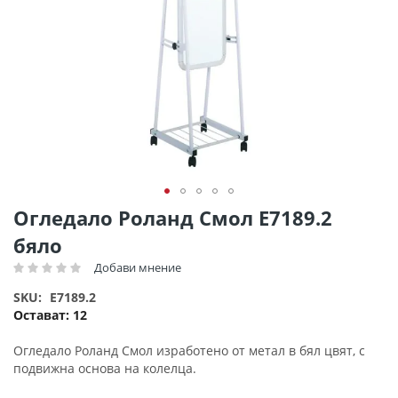
Преминете
Огледало Роланд Смол Ε7189.2
към
бяло
началото
на
Добави мнение
Рейтинг:
галерия
SKU
E7189.2
със
Остават:
12
снимки
Огледало Роланд Смол изработено от метал в бял цвят, с
подвижна основа на колелца.