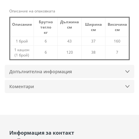
Описание на опаковката
Брутно
Дължина
Описание
Ширина
Височина
тегло
см
см
см
кг
1 брой
6
43
37
160
1 кашон
6
120
38
7
(1 брой)
Допълнителна информация
Коментари
Информация за контакт