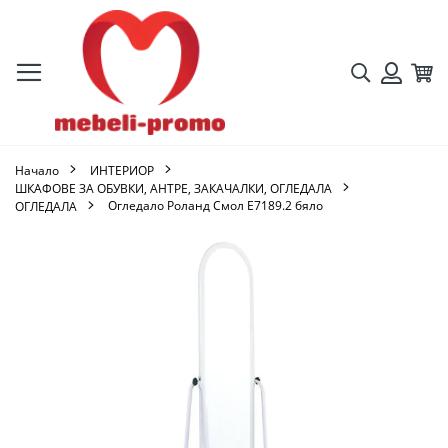
Търсене
Кол
Вход
Начало
ИНТЕРИОР
ШКАФОВЕ ЗА ОБУВКИ, АНТРЕ, ЗАКАЧАЛКИ, ОГЛЕДАЛА
Огледало Роланд Смол Ε7189.2 бяло
ОГЛЕДАЛА
Преминете
към
края
на
галерията
на
изображенията