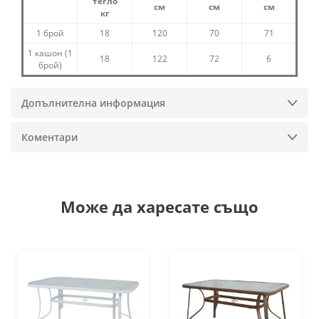
тегло
см
см
см
кг
1 брой
18
120
70
71
1 кашон (1
18
122
72
6
брой)
Допълнителна информация
Коментари
Може да
харесате също