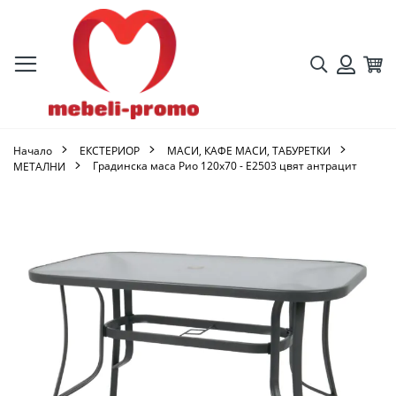
Търсене
Кол
Вход
Начало
ЕКСТЕРИОР
МАСИ, КАФЕ МАСИ, ТАБУРЕТКИ
Градинска маса Рио 120х70 - Ε2503 цвят антрацит
МЕТАЛНИ
Преминете
към
края
на
галерията
на
изображенията