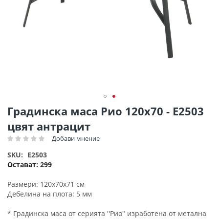
Преминете
Градинска маса Рио 120х70 - Ε2503
към
цвят антрацит
началото
на
Добави мнение
Рейтинг:
галерия
SKU
E2503
със
Остават:
299
снимки
Размери: 120x70x71 см
Дебелина на плота: 5 мм
* Градинска маса от серията ''Рио" изработена от метална