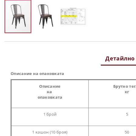
Преминете
към
началото
на
Детайлно
галерия
със
снимки
Описание на опаковката
Описание
Брутно те
на
кг
опаковката
1 брой
5
1 кашон (10 броя)
50