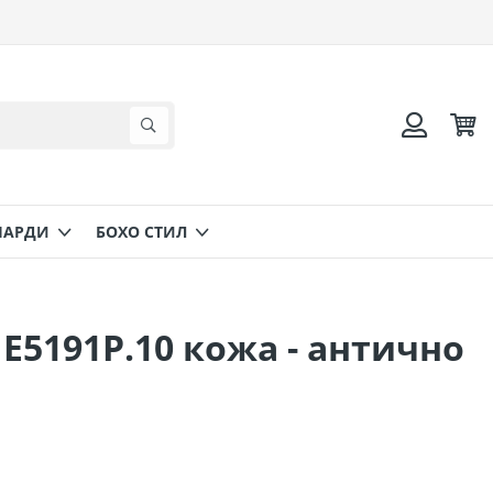
Коли
Търсене
Вход
НАРДИ
БОХО СТИЛ
 Ε5191Ρ.10 кожа - антично