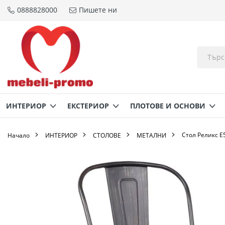
0888828000
Пишете ни
Прескачане
към
съдържанието
ИНТЕРИОР
ЕКСТЕРИОР
ПЛОТОВЕ И ОСНОВИ
Стол Реликс Ε
Начало
ИНТЕРИОР
СТОЛОВЕ
МЕТАЛНИ
Преминете
към
края
на
галерията
на
изображенията