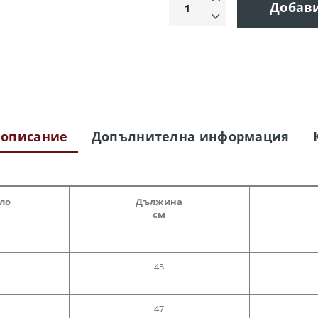
Добав
 описание
Допълнителна информация
гло
Дължина
см
45
47