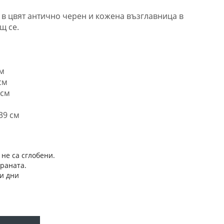
 в цвят антично черен и кожена възглавница в
щ се.
см
см
 см
39 см
 не са сглобени.
траната.
и дни