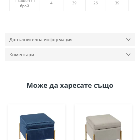
1 кашон / 1
4
39
26
39
брой
Допълнителна информация
Коментари
Може да
харесате също