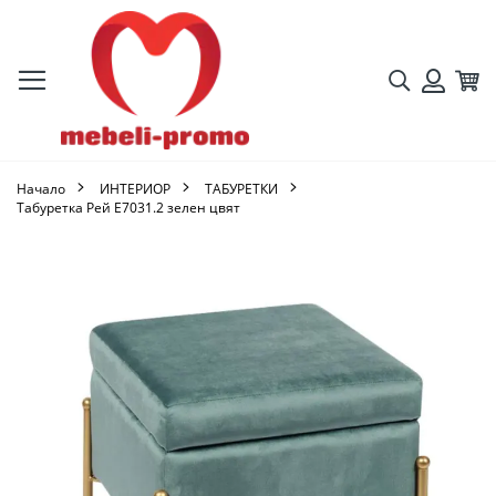
Търсене
Кол
Вход
Начало
ИНТЕРИОР
ТАБУРЕТКИ
Табуретка Рей Ε7031.2 зелен цвят
Преминете
към
края
на
галерията
на
изображенията