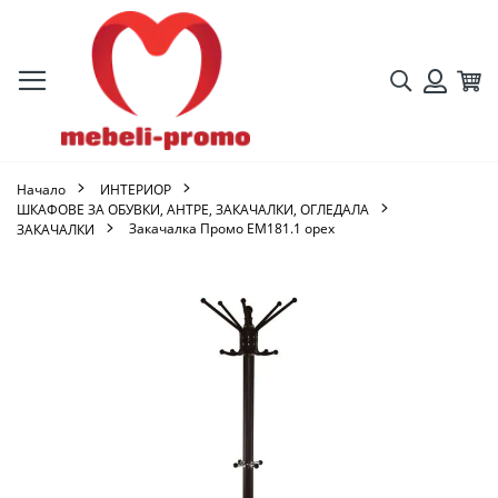
Търсене
Кол
Вход
Начало
ИНТЕРИОР
ШКАФОВЕ ЗА ОБУВКИ, АНТРЕ, ЗАКАЧАЛКИ, ОГЛЕДАЛА
Закачалка Промо ΕΜ181.1 орех
ЗАКАЧАЛКИ
Преминете
към
края
на
галерията
на
изображенията