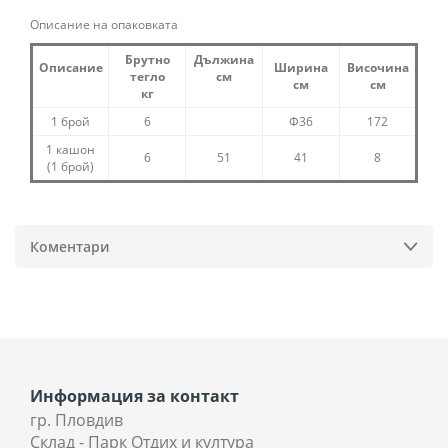
Описание на опаковката
Брутно
Дължина
Описание
Ширина
Височина
тегло
см
см
см
кг
1 брой
6
Ф36
172
1 кашон
6
51
41
8
(1 брой)
Коментари
Информация за контакт
гр. Пловдив
Склад - Парк Отдих и култура