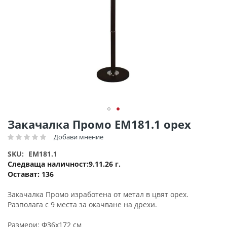
Преминете
Закачалка Промо ΕΜ181.1 орех
към
Добави мнение
Рейтинг:
началото
на
SKU
EM181.1
галерия
Следваща наличност
9.11.26 г.
със
Остават:
136
снимки
Закачалка Промо изработена от метал в цвят орех.
Разполага с 9 места за окачване на дрехи.
Размери: Ф36х172 см