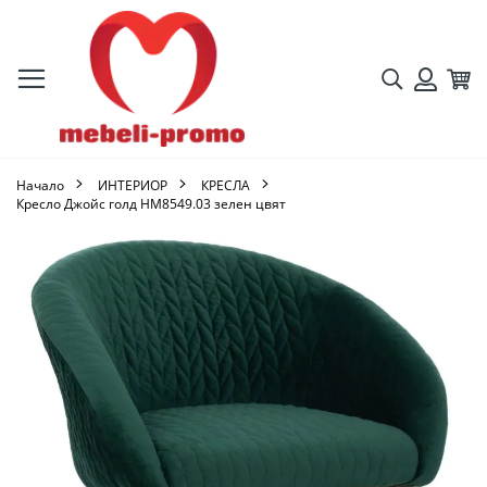
Търсене
Кол
Вход
Начало
ИНТЕРИОР
КРЕСЛА
Кресло Джойс голд HM8549.03 зелен цвят
Преминете
към
края
на
галерията
на
изображенията