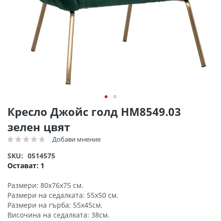
Преминете
Кресло Джойс голд HM8549.03
към
зелен цвят
началото
на
Добави мнение
Рейтинг:
галерия
SKU
0514575
със
Остават:
1
снимки
Размери: 80х76х75 см.
Размери на седалката: 55х50 см.
Размери на гърба: 55х45см.
Височина на седалката: 38см.