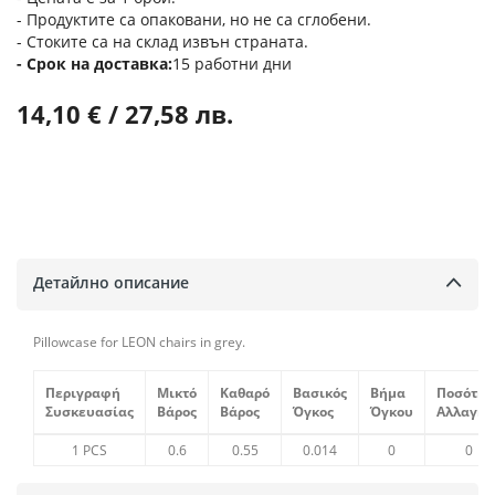
- Продуктите са опаковани, но не са сглобени.
- Стоките са на склад извън страната.
Срок на доставка
15 работни дни
14,10 € / 27,58 лв.
Детайлно описание
Pillowcase for LEON chairs in grey.
Περιγραφή
Μικτό
Καθαρό
Βασικός
Βήμα
Ποσότητ
Συσκευασίας
Βάρος
Βάρος
Όγκος
Όγκου
Αλλαγής
Συσκευασίες
1 PCS
0.6
0.55
0.014
0
0
Ειδών