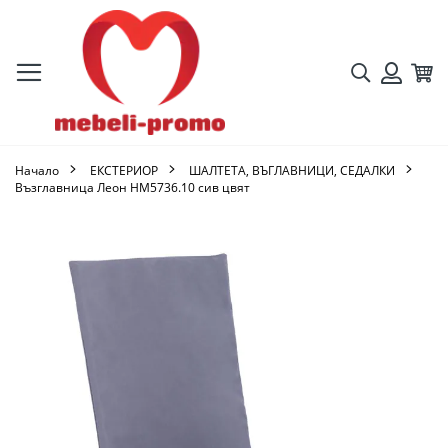
Търсене
Кол
Вход
Начало
ЕКСТЕРИОР
ШАЛТЕТА, ВЪГЛАВНИЦИ, СЕДАЛКИ
Възглавница Леон HM5736.10 сив цвят
Преминете
към
края
на
галерията
на
изображенията