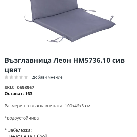
Преминете
Възглавница Леон HM5736.10 сив
към
цвят
началото
на
Добави мнение
Рейтинг:
галерия
SKU
0598967
със
Остават:
163
снимки
Размери на възглавницата: 100х46х3 см
*водоустойчива
* Забележка:
- Цената е за 1 брой.