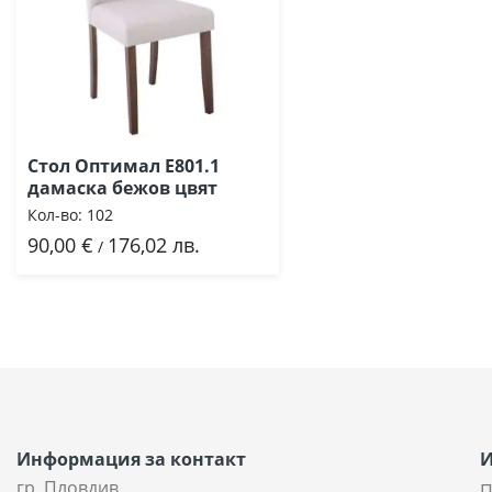
Стол Оптимал Ε801.1
дамаска бежов цвят
Кол-во:
102
90,00 €
176,02 лв.
Добави
/
Информация за контакт
гр. Пловдив
П