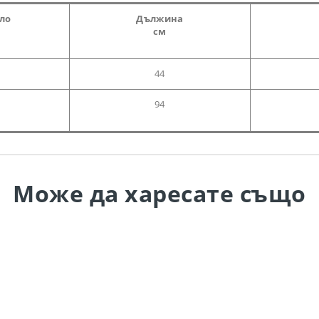
гло
Дължина
см
44
94
Може да
харесате също