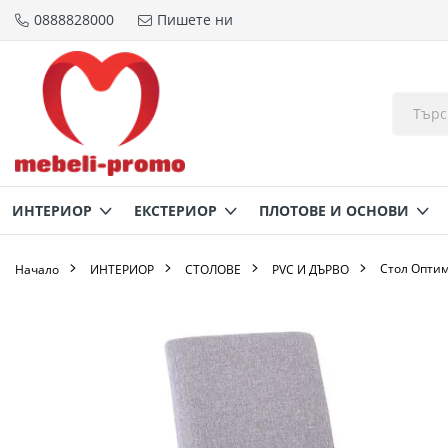
0888828000
Пишете ни
Прескачане
към
съдържанието
ИНТЕРИОР
ЕКСТЕРИОР
ПЛОТОВЕ И ОСНОВИ
Стол Оптим
Начало
ИНТЕРИОР
СТОЛОВЕ
PVC И ДЪРВО
Преминете
към
края
на
галерията
на
изображенията