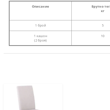
Описание
Брутно те
кг
1 брой
5
1 кашон
10
(2 броя)