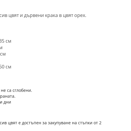
сив цвят и дървени крака в цвят орех.
35 см
см
 см
50 см
 не са сглобени.
траната.
и дни
сив цвят е достъпен за закупуване на стъпки от 2