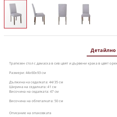
Преминете
към
началото
на
Детайлно
галерия
със
снимки
Трапезен стол с дамаска в сив цвят и дървени крака в цвят орех
Размери: 44x60x93 см
Дължина на седалката: 44/35 см
Ширина на седалката: 41 см
Височина на седалката: 47 см
Височина на облегалката: 50 см
Описание на опаковката