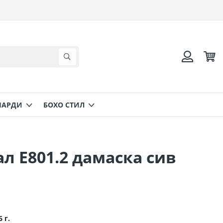
Коли
Търсене
Вход
НАРДИ
БОХО СТИЛ
л Ε801.2 дамаска сив
6 г.