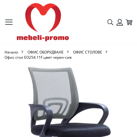
Търсене
Кол
Вход
Начало
ОФИС ОБОРУДВАНЕ
ОФИС СТОЛОВЕ
Офис стол ΕΟ254.11F цвят черен-сив
Преминете
към
края
на
галерията
на
изображенията