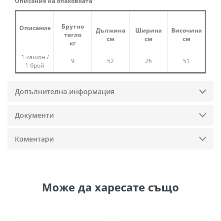
Описание на опаковката
Брутно
Описание
Дължина
Ширина
Височина
тегло
см
см
см
кг
1 кашон /
9
52
26
51
1 брой
Допълнителна информация
Документи
Коментари
Може да
харесате също