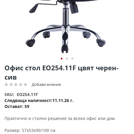
Преминете
Офис стол ΕΟ254.11F цвят черен-
към
сив
началото
на
Добави мнение
Рейтинг:
галерия
SKU
EO254.11F
със
Следваща наличност
11.11.26 г.
снимки
Остават:
59
Практично и стилно решение за всеки офис или дом.
Размер: 57x53x90/100 см