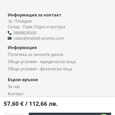
Информация за контакт
гр. Пловдив
Склад - Парк Отдих и култура
0888828000
sales@mebeli-promo.com
Информация
Политика за личните данни
Общи условия - юридически лица
Общи условия - физически лица
Бързи връзки
За нас
Контакт
coradi.bg - интернет магазин
57,60 € / 112,66 лв.
Всички права запазени © 2025 coradi.bg