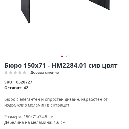
Преминете
Бюро 150x71 - HM2284.01 сив цвят
към
Добави мнение
Рейтинг:
началото
на
SKU
0520727
галерия
Остават:
42
със
снимки
Бюро с елегантен и опростен дизайн, изработен от
издръжлив меламин в антрацит.
Размери: 150x71x74.5 см
Дебелина на меламина: 1.6 см