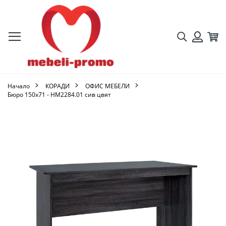
Търсене
Кол
Вход
Начало
КОРАДИ
ОФИС МЕБЕЛИ
Бюро 150x71 - HM2284.01 сив цвят
Преминете
към
края
на
галерията
на
изображенията