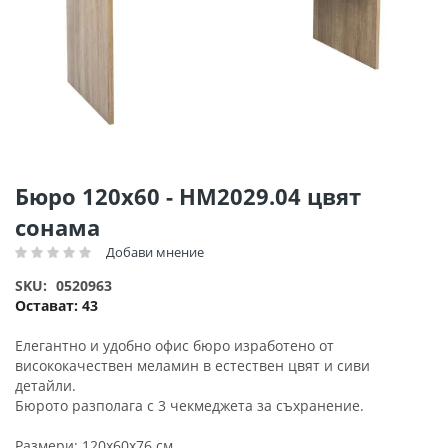
Преминете
Бюро 120x60 - HM2029.04 цвят
към
сонама
началото
на
Добави мнение
Рейтинг:
галерия
SKU
0520963
със
Остават:
43
снимки
Елегантно и удобно офис бюро изработено от
висококачествен меламин в естествен цвят и сиви
детайли.
Бюрото разполага с 3 чекмеджета за съхранение.
Размери: 120x60x76 см