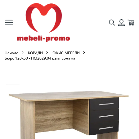
Търсене
Кол
Вход
Начало
КОРАДИ
ОФИС МЕБЕЛИ
Бюро 120x60 - HM2029.04 цвят сонама
Преминете
към
края
на
галерията
на
изображенията