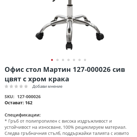
Преминете
Офис стол Мартин 127-000026 сив
към
цвят с хром крака
началото
на
Добави мнение
Рейтинг:
галерия
SKU
127-000026
със
Остават:
162
снимки
Спецификации:
* Гръб от полипропилен с висока издръжливост и
устойчивост на износване, 100% рециклируем материал.
Следва гръбначния стълб, поддържайки талията с извито