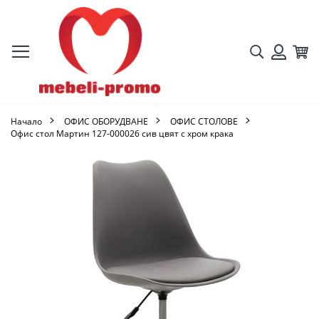
Търсене
Кол
Вход
Начало
ОФИС ОБОРУДВАНЕ
ОФИС СТОЛОВЕ
Офис стол Мартин 127-000026 сив цвят с хром крака
Преминете
към
края
на
галерията
на
изображенията