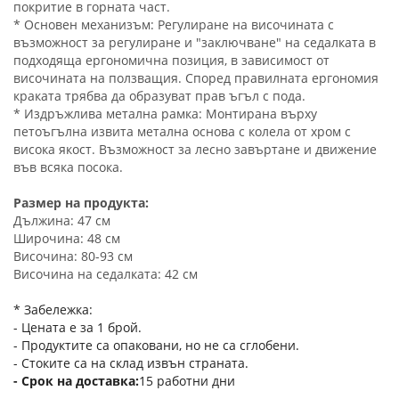
покритие в горната част.
* Основен механизъм: Регулиране на височината с
възможност за регулиране и "заключване" на седалката в
подходяща ергономична позиция, в зависимост от
височината на ползващия. Според правилната ергономия
краката трябва да образуват прав ъгъл с пода.
* Издръжлива метална рамка: Монтирана върху
петоъгълна извита метална основа с колела от хром с
висока якост. Възможност за лесно завъртане и движение
във всяка посока.
Размер на продукта:
Дължина: 47 см
Широчина: 48 см
Височина: 80-93 см
Височина на седалката: 42 см
* Забележка:
- Цената е за 1 брой.
- Продуктите са опаковани, но не са сглобени.
- Стоките са на склад извън страната.
Срок на доставка
15 работни дни