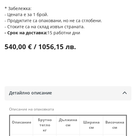
* Забележка:
- Цената е за 1 брой.
- Продуктите са опаковани, но не са сглобени.
- Стоките са на склад извън страната.
Срок на доставка
15 работни дни
540,00 € / 1056,15 лв.
Детайлно описание
Описание на опаковката
Брутно
Дължина
Описание
Ширина
Височина
тегло
см
см
см
кг