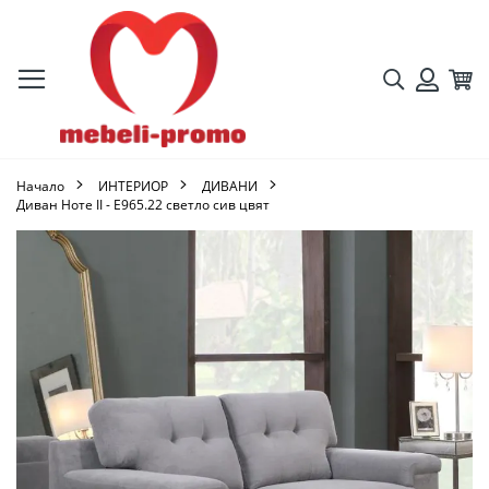
Търсене
Кол
Вход
Начало
ИНТЕРИОР
ДИВАНИ
Диван Ноте II - Ε965.22 светло сив цвят
Преминете
към
края
на
галерията
на
изображенията