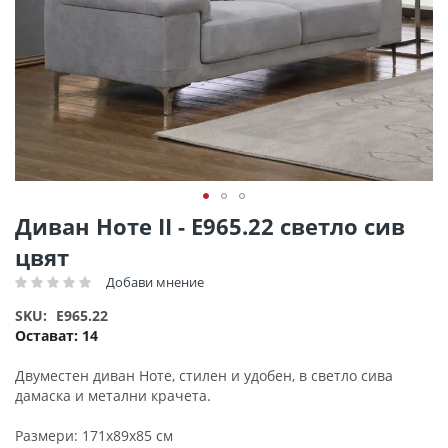
Преминете
Диван Ноте II - Ε965.22 светло сив
към
цвят
началото
на
Добави мнение
Рейтинг:
галерия
SKU
E965.22
със
Остават:
14
снимки
Двуместен диван Ноте, стилен и удобен, в светло сива
дамаска и метални крачета.
Размери: 171x89x85 см