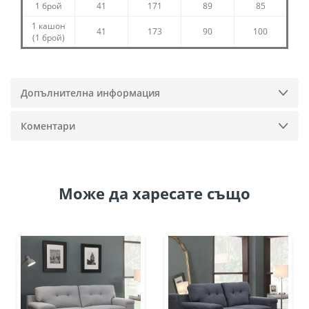
1 брой
41
171
89
85
1 кашон
41
173
90
100
(1 брой)
Допълнителна информация
Коментари
Може да
харесате също