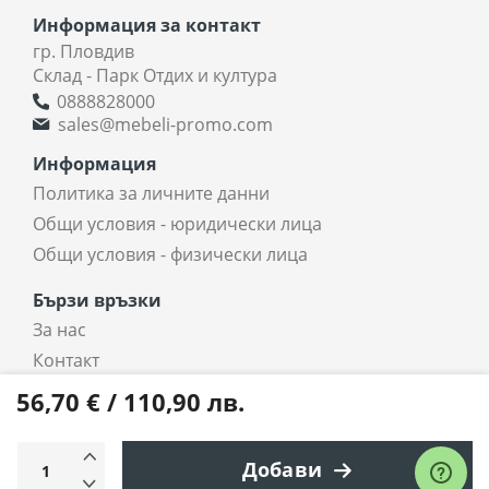
Информация за контакт
гр. Пловдив
Склад - Парк Отдих и култура
0888828000
sales@mebeli-promo.com
Информация
Политика за личните данни
Общи условия - юридически лица
Общи условия - физически лица
Бързи връзки
За нас
Контакт
coradi.bg - интернет магазин
56,70 € / 110,90 лв.
Всички права запазени © 2025 coradi.bg
Добави
Електронен магазин