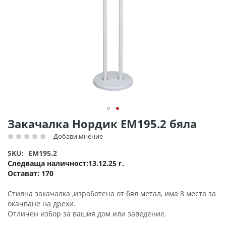
Преминете
Закачалка Нордик ΕΜ195.2 бяла
към
Добави мнение
Рейтинг:
началото
на
SKU
EM195.2
галерия
Следваща наличност
13.12.25 г.
със
Остават:
170
снимки
Стилна закачалка ,изработена от бял метал, има 8 места за
окачване на дрехи.
Отличен избор за вашия дом или заведение.