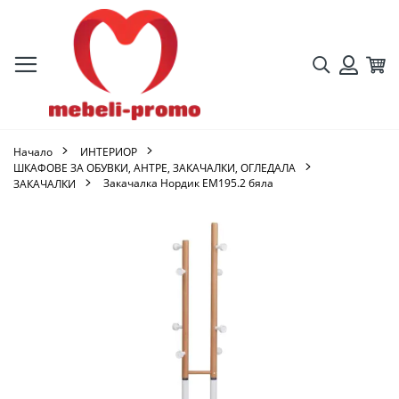
Търсене
Кол
Вход
Начало
ИНТЕРИОР
ШКАФОВЕ ЗА ОБУВКИ, АНТРЕ, ЗАКАЧАЛКИ, ОГЛЕДАЛА
Закачалка Нордик ΕΜ195.2 бяла
ЗАКАЧАЛКИ
Преминете
към
края
на
галерията
на
изображенията