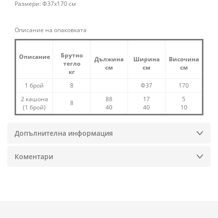
Размери: Ф37х170 см
Описание на опаковката
Брутно
Описание
Дължина
Ширина
Височина
тегло
см
см
см
кг
1 брой
8
Ф37
170
2 кашона
88
17
5
8
(1 брой)
40
40
10
Допълнителна информация
Коментари