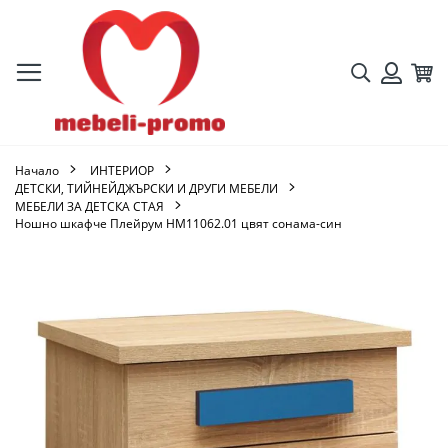
Търсене
Кол
Вход
Начало
ИНТЕРИОР
ДЕТСКИ, ТИЙНЕЙДЖЪРСКИ И ДРУГИ МЕБЕЛИ
МЕБЕЛИ ЗА ДЕТСКА СТАЯ
Ношно шкафче Плейрум HM11062.01 цвят сонама-син
Преминете
към
края
на
галерията
на
изображенията