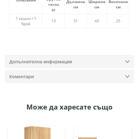
Описание
Дължина
Ширина
Височина
тегло
см
см
см
кг
1 кашон / 1
13
51
43
25
брой
Допълнителна информация
Коментари
Може да
харесате също