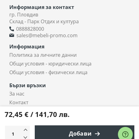
Информация за контакт
гр. Пловдив
Склад - Парк Отдих и култура
0888828000
sales@mebeli-promo.com
Информация
Политика за личните данни
Общи условия - юридически лица
Общи условия - физически лица
Бързи връзки
За нас
Контакт
coradi.bg - интернет магазин
72,45 € / 141,70 лв.
Всички права запазени © 2025 coradi.bg
Добави
Електронен магазин