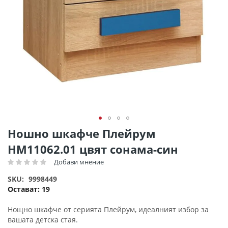
Преминете
Ношно шкафче Плейрум
към
HM11062.01 цвят сонама-син
началото
на
Добави мнение
Рейтинг:
галерия
SKU
9998449
със
Остават:
19
снимки
Нощно шкафче от серията Плейрум, идеалният избор за
вашата детска стая.