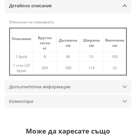
Детайлно описание
Описание на опаковката
Брутно
Описание
Дължина
Ширина
Височина
тегло
см
см
см
кг
1 брой
8
48
53
100
1 стек (25
200
180
110
52
броя)
Допълнителна информация
Коментари
Може да
харесате също