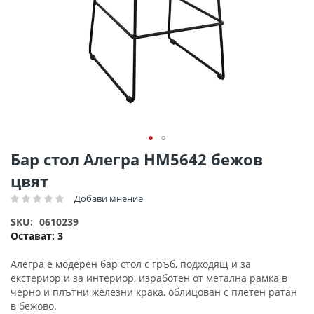
Преминете
Бар стол Алегра HM5642 бежов
към
цвят
началото
на
Добави мнение
Рейтинг:
галерия
SKU
0610239
със
Остават:
3
снимки
Алегра е модерен бар стол с гръб, подходящ и за
екстериор и за интериор, изработен от метална рамка в
черно и плътни железни крака, облицован с плетен ратан
в бежово.