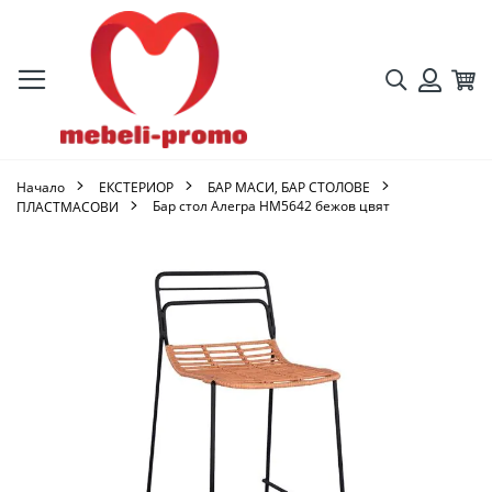
Търсене
Кол
Вход
Начало
ЕКСТЕРИОР
БАР МАСИ, БАР СТОЛОВЕ
Бар стол Алегра HM5642 бежов цвят
ПЛАСТМАСОВИ
Преминете
към
края
на
галерията
на
изображенията