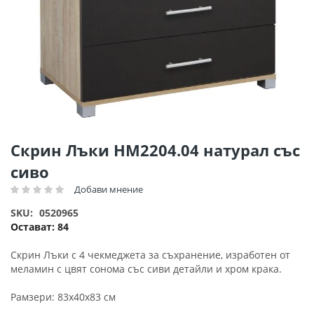
Преминете
Скрин Лъки HM2204.04 натурал със
към
сиво
началото
на
Добави мнение
Рейтинг:
галерия
SKU
0520965
със
Остават:
84
снимки
Скрин Лъки с 4 чекмеджета за съхранение, изработен от
меламин с цвят сонома със сиви детайли и хром крака.
Рамзери: 83x40x83 см