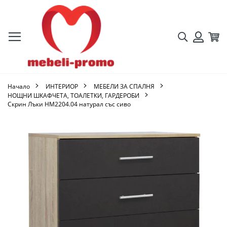
Търсене
Кол
Вход
Начало
ИНТЕРИОР
МЕБЕЛИ ЗА СПАЛНЯ
НОЩНИ ШКАФЧЕТА, ТОАЛЕТКИ, ГАРДЕРОБИ
Скрин Лъки HM2204.04 натурал със сиво
Преминете
към
края
на
галерията
на
изображенията