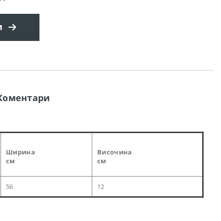
и
Коментари
Ширина
Височина
см
см
56
12