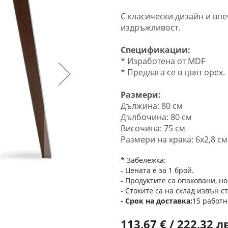
С класически дизайн и вп
издръжливост.
Спецификации:
* Изработена от MDF
* Предлага се в цвят орех.
Размери:
Дължина: 80 см
Дълбочина: 80 см
Височина: 75 см
Размери на крака: 6x2,8 см
* Забележка:
- Цената е за 1 брой.
- Продуктите са опаковани, но
- Стоките са на склад извън с
Срок на доставка
15 работн
113,67 € / 222,32 л