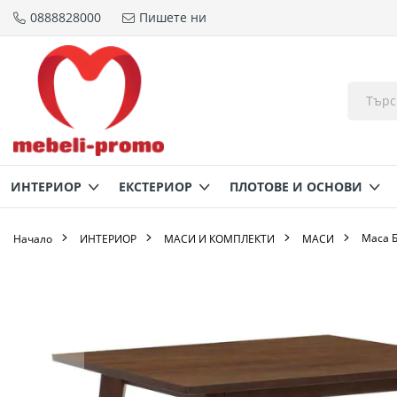
0888828000
Пишете ни
Прескачане
към
съдържанието
ИНТЕРИОР
ЕКСТЕРИОР
ПЛОТОВЕ И ОСНОВИ
Маса Б
Начало
ИНТЕРИОР
МАСИ И КОМПЛЕКТИ
МАСИ
Преминете
към
края
на
галерията
на
изображенията