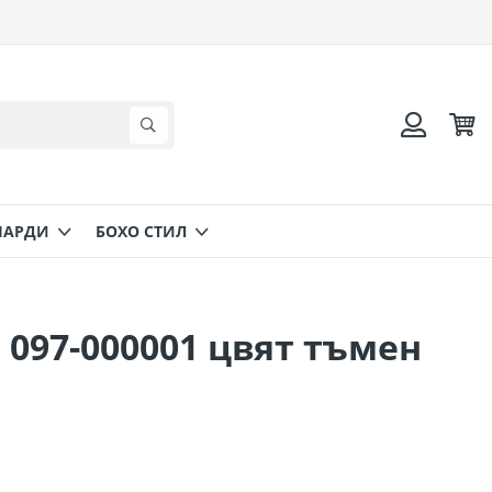
Коли
Търсене
Вход
НАРДИ
БОХО СТИЛ
 097-000001 цвят тъмен