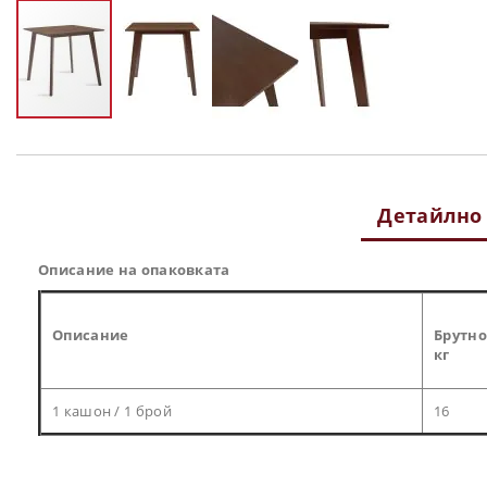
Преминете
към
началото
на
Детайлно
галерия
със
снимки
Описание на опаковката
Описание
Брутно
кг
1 кашон / 1 брой
16