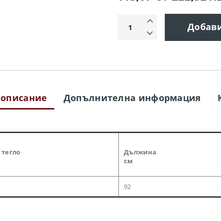
Добав
 описание
Допълнителна информация
 тегло
Дължина
см
92