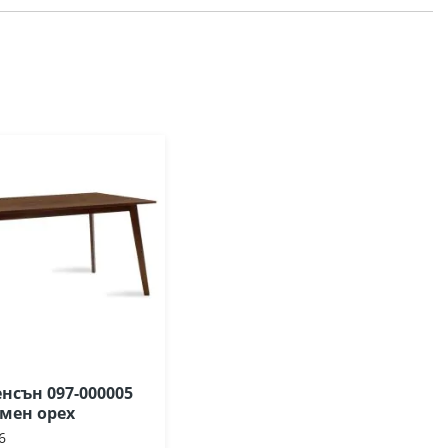
нсън 097-000005
ъмен орех
6