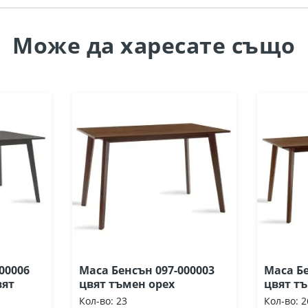
Може да
харесате също
00006
Маса Бенсън 097-000003
Маса Бе
вят
цвят тъмен орех
цвят т
Кол-во:
23
Кол-во:
2