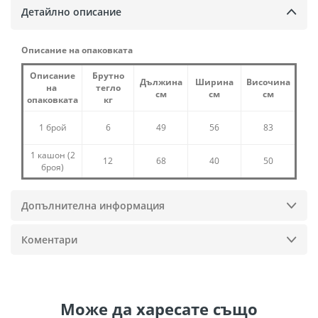
Детайлно описание
Описание на опаковката
Описание
Брутно
Дължина
Ширина
Височина
на
тегло
см
см
см
опаковката
кг
1 брой
6
49
56
83
1 кашон (2
12
68
40
50
броя)
Допълнителна информация
Коментари
Може да
харесате също