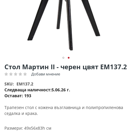
Преминете
Стол Мартин II - черен цвят ΕΜ137.2
към
Добави мнение
Рейтинг:
началото
на
SKU
EM137.2
галерия
Следваща наличност
5.06.26 г.
със
Остават:
193
снимки
Трапезен стол с кожена възглавница и полипропиленова
седалка и крака.
Размери: 49x56x83h см