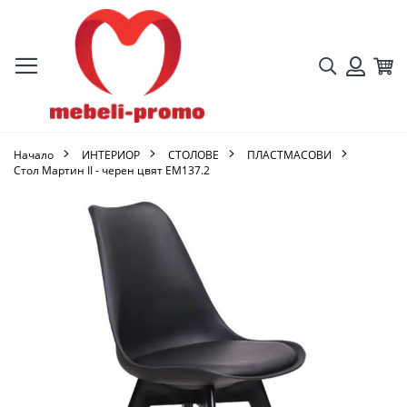
Търсене
Кол
Вход
Начало
ИНТЕРИОР
СТОЛОВЕ
ПЛАСТМАСОВИ
Стол Мартин II - черен цвят ΕΜ137.2
Преминете
към
края
на
галерията
на
изображенията